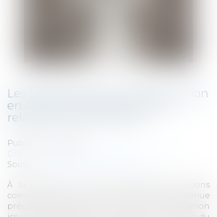
Les fondements de l'indemnisation
en cas de rupture brutale de
relations commerciales
Publié le :
14/11/2019
Droit commercial
/
Droit de la distribution
Source :
www.actualitesdudroit.fr
À la suite d’une rupture brutale de relations
commerciales, la Cour de cassation est venue
préciser le régime de l’action en indemnisation
issue du préjudice lié à la rupture. Les règles du