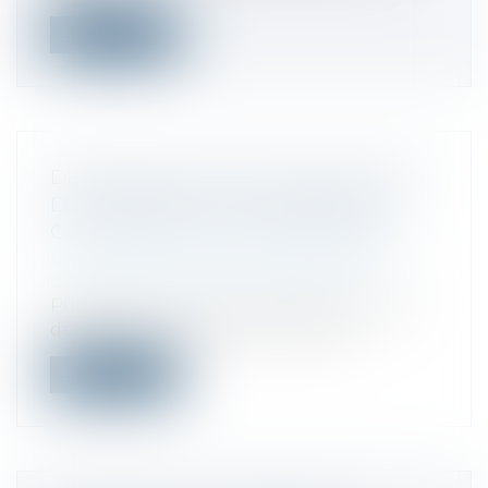
Lire la suite
DÉMATÉRIALISATION DES REGISTRES
DES SOCIÉTÉS ET DES REGISTRES
COMPTABLES DES COMMERÇANTS
Droit des sociétés
/
Droit des sociétés
commerciales et professionnelles
Publication au JO d'un décret relatif à la
dématérialisation des registres, d...
Lire la suite