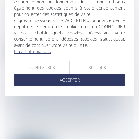
assurer le bon fonctionnement du site, nous utilisons
L'INDEMNISATION EN CAS DE
également des cookies soumis à votre consentement
RUPTURE BRUTALE DE RELATIONS
pour collecter des statistiques de visite.
COMMERCIALES
Cliquez ci-dessous sur « ACCEPTER » pour accepter le
Droit commercial
/
Droit de la distribution
dépôt de l'ensemble des cookies ou sur « CONFIGURER
À la suite d’une rupture brutale de
» pour choisir quels cookies nécessitant votre
consentement seront déposés (cookies statistiques),
relations commerciales, la Cour de cassat...
avant de continuer votre visite du site.
Plus d'informations
Lire la suite
CONFIGURER
REFUSER
ACCEPTER
L'OUVERTURE DE LA LIQUIDATION
JUDICIAIRE N'A PAS D'INFLUENCE SUR
DES CONTRATS INTERDÉPENDANTS
Droit des sociétés
/
Procédures collectives
Une entreprise conclut avec un
établissement de crédit un contrat de
location...