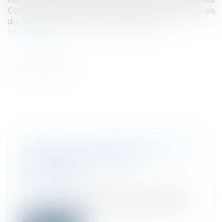
Code de commerce sont, dans ce cas, exclusives
du droit commun de la responsabilité...
Lire la suite
EXAMEN DES DERNIÈRES RÉFORMES
EN MATIÈRE DE FISCALITÉ
ÉCOLOGIQUE
Droit fiscal
De nombreuses réformes ont récemment
cherché à renforcer le caractère incitat...