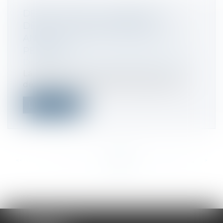
DÉPÔT TARDIF OU ABSENCE DE
DÉPÔT DE LA DÉCLARATION
ANNUELLE DE TVA : CALCUL DE LA
PÉNALITÉ
Droit fiscal
/
Fiscalité des professionnels
La majoration pour dépôt tardif ou non
dépôt de la déclaration annuelle de TV...
Lire la suite
<<
<
...
354
355
356
357
358
359
360
...
>
>>