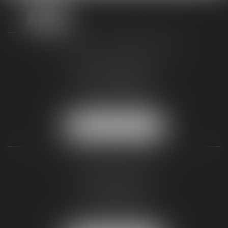
TAXLENS FONTAINEBLEAU
187 rue Grande
77300 FONTAINEBLEAU
Tél :
01 64 22 82 71
Fax :
01 64 23 01 59
NOUS LOCALISER
TAXLENS PARIS
31 rue de Penthièvre
75008 PARIS
Tél :
01 47 23 41 00
Fax :
01 64 23 01 59