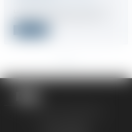
Droit fiscal
/
Fiscalité immobilière
La location de meublés touristiques via
des plateformes telles qu'Airbnb a co...
Lire la suite
<<
<
...
44
45
46
47
48
49
50
...
>
>>
TAXLENS FONTAINEBLEAU
187 rue Grande
77300 FONTAINEBLEAU