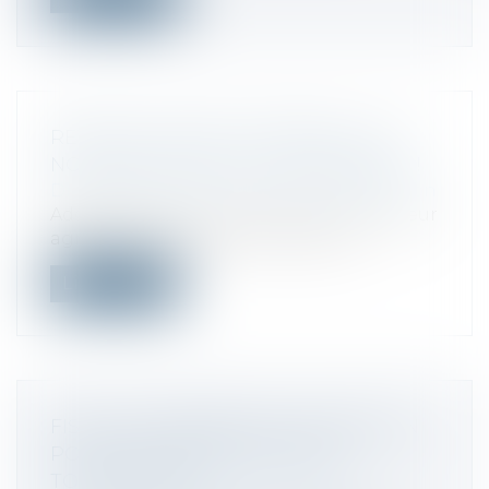
REVENTE À PERTE, AMENDES : LES
NOUVEAUTÉS DE LA LOI N°2025-337 !
Droit commercial
/
Droit de la distribution
Adoptée dans le but de soutenir le secteur
agroalimentaire, cette nouvelle lo...
Lire la suite
FISCALITÉ AIRBNB 2025 : IMPOSITION
POUR LOCATIONS MEUBLÉES
TOURISTIQUES