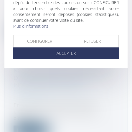
C3S : ÉCHÉANCE DU 15 MAI 2025
dépôt de l'ensemble des cookies ou sur « CONFIGURER
Droit fiscal
/
Fiscalité des professionnels
» pour choisir quels cookies nécessitant votre
Les sociétés dont le chiffre d’affaires est
consentement seront déposés (cookies statistiques),
supérieur à 19 millions € sont so...
avant de continuer votre visite du site.
Plus d'informations
Lire la suite
CONFIGURER
REFUSER
ACCEPTER
NOUVELLE BAISSE DES CRÉATIONS
D’ENTREPRISES EN MARS 2025 -
INFORMATIONS RAPIDES
Droit des sociétés
/
Transmission
d’entreprise
En mars 2025, le nombre total de
créations d’entreprises, tous types
d’entrep...
Lire la suite