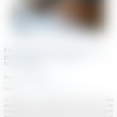
Fiscalité Airbnb 2025 : imposition
pour locations meublées
touristiques
Publié le :
02/05/2025
Droit fiscal
/
Fiscalité immobilière
Source :
www.gererseul.com
La location de meublés touristiques via des
plateformes telles qu'Airbnb a connu une
croissance exponentielle en France, soulevant
des questions quant à son encadrement fiscal et