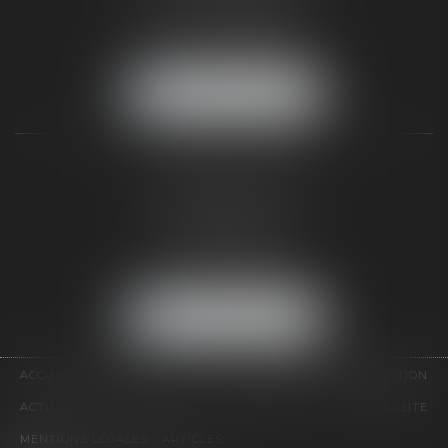
Tél :
01 64 22 82 71
Fax :
01 64 23 01 59
NOUS LOCALISER
TAXLENS PARIS
31 rue de Penthièvre
75008 PARIS
Tél :
01 47 23 41 00
Fax :
01 64 23 01 59
NOUS LOCALISER
ACCUEIL
CABINET
ÉQUIPE
DOMAINES D'INTERVENTION
ACTUALITÉS
CONTACT
HONORAIRES
PLAN DU SITE
MENTIONS LÉGALES
ARTICLES