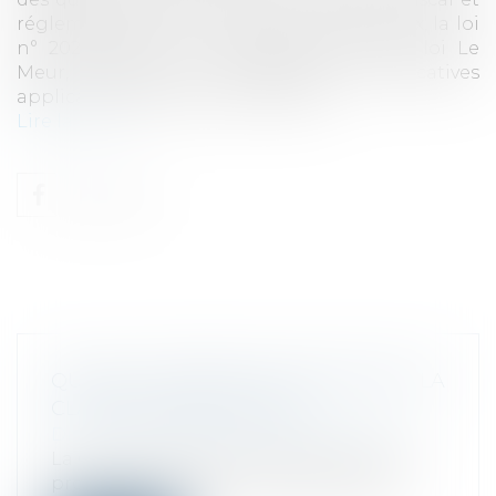
réglementaire. Pour répondre à ces enjeux, la loi
n° 2024-1039 du 19 novembre 2024, dite loi Le
Meur, introduit des modifications significatives
applicables dès le 1er janvier 2025...
Lire la suite
QUAND LA BONNE FOI NEUTRALISE LA
CLAUSE D’EXPLOITATION
Droit commercial
/
Baux commerciaux
La Cour de cassation a été amenée à se
prononcer sur la responsabilité délict...