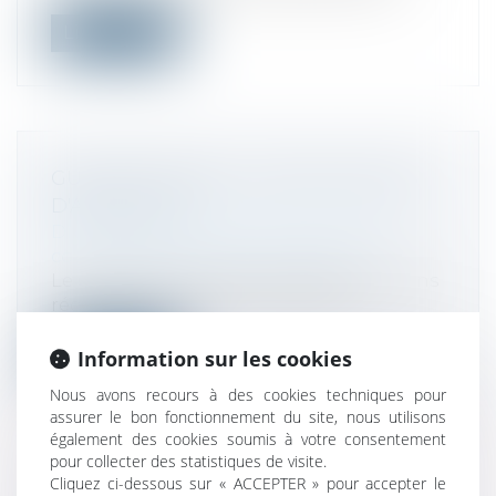
Lire la suite
GUICHET UNIQUE : LES ÉVOLUTIONS
D'AVRIL 2025
Droit des sociétés
/
Droit des sociétés
commerciales et professionnelles
Le Guichet unique fait l'objet d'évolutions
régulières sur le premier semestr...
Lire la suite
Information sur les cookies
Nous avons recours à des cookies techniques pour
assurer le bon fonctionnement du site, nous utilisons
également des cookies soumis à votre consentement
pour collecter des statistiques de visite.
Cliquez ci-dessous sur « ACCEPTER » pour accepter le