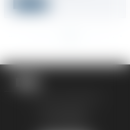
Lire la suite
<<
<
...
395
396
397
398
399
400
401
...
>
>>
TAXLENS FONTAINEBLEAU
187 rue Grande
77300 FONTAINEBLEAU
Tél :
01 64 22 82 71