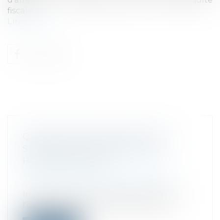
fiscale...
Lire la suite
QUELLES SANCTIONS POUR LES
SOCIÉTÉS EN CAS D'INÉGALITÉS
HOMMES-FEMMES?
Droit des sociétés
/
Droit des sociétés
commerciales et professionnelles
Invitée de France Culture ce vendredi à
l'occasion de la journée des droits d...