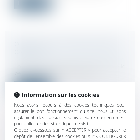
Lire la suite
QU'EST-CE QUE LA DÉFAILLANCE EN
CASCADE?
Droit des sociétés
/
Procédures collectives
Lorsqu’une entreprise est en difficulté, elle
peut entraîner d’autres entrepr...
Lire la suite
Information sur les cookies
Nous avons recours à des cookies techniques pour
assurer le bon fonctionnement du site, nous utilisons
également des cookies soumis à votre consentement
pour collecter des statistiques de visite.
QUEL DÉLAI DE PRESCRIPTION POUR
Cliquez ci-dessous sur « ACCEPTER » pour accepter le
LES DETTES DE CONSOMMATION?
dépôt de l'ensemble des cookies ou sur « CONFIGURER