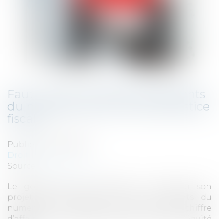
Faut-il revoir la fiscalité des géants
du numérique pour plus de justice
fiscale?
Publié le :
06/03/2019
Droit fiscal
Source :
www.lunion.fr
Le gouvernement présente ce mercredi son
projet de loi visant à taxer les géants du
numérique à hauteur de 3 % de leur chiffre
d’affaires, un texte très attendu pour plus d’équité