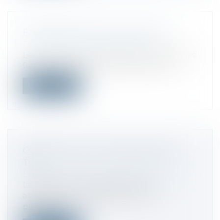
EXONÉRATION FISCALE DES ZFU
Droit fiscal
/
Fiscalité immobilière
Les entreprises implantées dans les zones
franches urbaines (ZFU) peuvent bén...
Lire la suite
QU'EST-CE QUE LA FRANCHISE DE
TVA?
Droit fiscal
/
Fiscalité des professionnels
La franchise en base dispense les
assujettis de la déclaration et du
paiement...