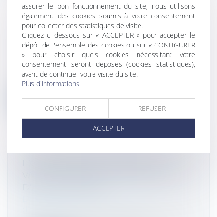
assurer le bon fonctionnement du site, nous utilisons
également des cookies soumis à votre consentement
pour collecter des statistiques de visite.
BARÈME DE RETENUE À LA SOURCE
Cliquez ci-dessous sur « ACCEPTER » pour accepter le
dépôt de l'ensemble des cookies ou sur « CONFIGURER
DES NON-RÉSIDENTS : BARÈME 2023
» pour choisir quels cookies nécessitant votre
Droit fiscal
/
Fiscalité des particuliers
consentement seront déposés (cookies statistiques),
L’administration fiscale a communiqué
avant de continuer votre visite du site.
pour 2023 le barème de la retenue à la...
Plus d'informations
Lire la suite
CONFIGURER
REFUSER
ACCEPTER
EXONÉRATIONS SUR LES PLUS-
VALUES LORS DE LA TRANSMISSION
D'UNE ENTREPRISE
Droit des sociétés
/
Transmission
d’entreprise