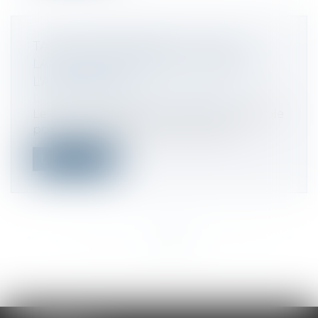
TAXE D'AMÉNAGEMENT : DATE À
LAQUELLE S'APPRÉCIE LE DROIT À
L'ABATTEMENT
Droit fiscal
/
Fiscalité immobilière
Le droit à l’abattement de 50 % applicable
pour le calcul de la taxe d'aménag...
Lire la suite
<<
<
...
168
169
170
171
172
173
174
...
>
>>