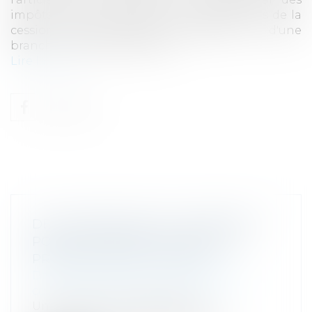
impôts, relatif aux plus-values réalisées lors de la
cession d'une entreprise individuelle ou d'une
branche complète d'activité...
Lire la suite
DE L’IMPORTANCE DE CLARIFIER LE
POINT DE DÉPART DU DÉLAI DE
PRESCRIPTION APPLICABLE
Droit des sociétés
/
Droit des sociétés
commerciales et professionnelles
Une société a été dissoute par