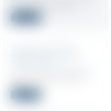
M. Thierry Cozic attire l'attention de M. le
ministre de l'économie, des fina...
Lire la suite
LIQUIDATION JUDICIAIRE ET
PRÉJUDICE MORAL ENVERS LE
GÉRANT ET ÉPOUX
Droit des sociétés
/
Procédures collectives
La Cour de cassation s’est récemment
prononcée sur la recevabilité d’une
dema...
Lire la suite