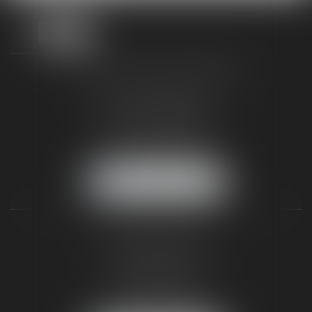
TAXLENS FONTAINEBLEAU
187 rue Grande
77300 FONTAINEBLEAU
Tél :
01 64 22 82 71
Fax :
01 64 23 01 59
NOUS LOCALISER
TAXLENS PARIS
31 rue de Penthièvre
75008 PARIS
Tél :
01 47 23 41 00
Fax :
01 64 23 01 59