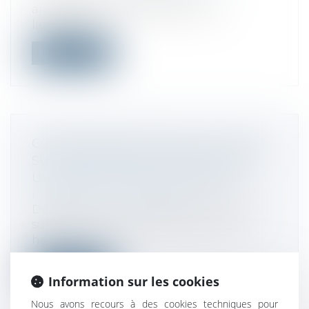
anticipation le 18 mars 2002, et un
liquidateu...
Lire la suite
CONCERTATION ÉTAT/COLLECTIVITÉS
SUR LES FINANCES LOCALES: VERS
UNE ÉBAUCHE D'AMÉLIORATION
Droit fiscal
/
Fiscalité locale
Dénonçant le manque de concertation
sur leurs finances, notamment sur la
haus...
Lire la suite
Information sur les cookies
Nous avons recours à des cookies techniques pour