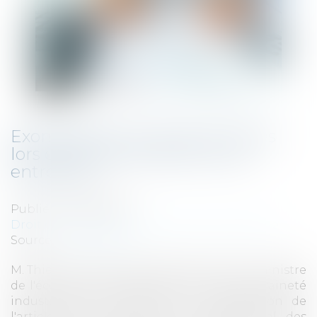
Exonérations sur les plus-values
lors de la transmission d'une
entreprise
Publié le :
26/06/2023
Droit des sociétés
/
Transmission d’entreprise
Source :
www.senat.fr
M. Thierry Cozic attire l'attention de M. le ministre
de l'économie, des finances et de la souveraineté
industrielle et numérique sur l'application de
l'article 238 quindecies du code général des