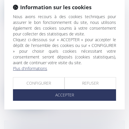
remarqué, la Cour de cassation avait éca...
Information sur les cookies
Lire la suite
Nous avons recours à des cookies techniques pour
assurer le bon fonctionnement du site, nous utilisons
également des cookies soumis à votre consentement
pour collecter des statistiques de visite.
Cliquez ci-dessous sur « ACCEPTER » pour accepter le
dépôt de l'ensemble des cookies ou sur « CONFIGURER
IMPÔTS LOCAUX 2024 : PAS DE
» pour choisir quels cookies nécessitant votre
consentement seront déposés (cookies statistiques),
GRANDES ENVOLÉES
avant de continuer votre visite du site.
Droit fiscal
/
Fiscalité locale
Plus d'informations
Dans les villes de 40 000 à
100 000 habitants, le taux de la taxe
CONFIGURER
REFUSER
d’habitatio...
ACCEPTER
Lire la suite