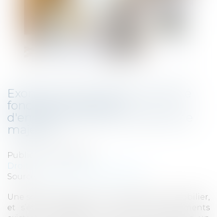
Exonération de taxe de publicité
foncière ou de droits
d'enregistrement et cas de force
majeure
Publié le :
06/04/2023
Droit fiscal
/
Fiscalité immobilière
Source :
www.lemag-juridique.com
Une société avait acquis un ensemble immobilier,
et s’était engagée à y démolir les bâtiments