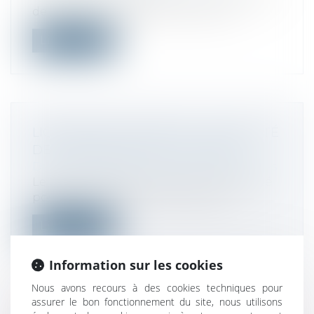
de BIC, BNC ou BA dans un sous-co...
Lire la suite
LIQUIDATION JUDICIAIRE : L’INÉGALITÉ
DES CRÉANCIERS EST JUSTIFIÉE
Droit des sociétés
/
Procédures collectives
Le 26 juillet 2022, la question n° 3513 a été
posée concernant les conséquenc...
Lire la suite
Information sur les cookies
Nous avons recours à des cookies techniques pour
assurer le bon fonctionnement du site, nous utilisons