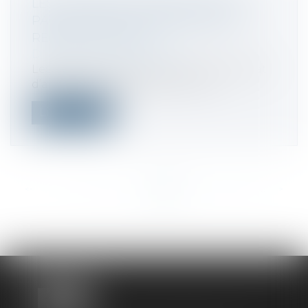
LES CONTRATS D’ASSURANCE DES
PARTICULIERS POURRONT ÊTRE
RÉSILIÉS EN LIGNE
Droit de la consommation
Les particuliers ayant souscrit un contrat
d’assurance par Internet ou à l’ai...
Lire la suite
<<
<
...
183
184
185
186
187
188
189
...
>
>>