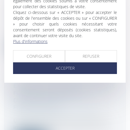
également des cookies soumis à votre consentement
LA PROBABILITÉ DE GAINS SUFFIT
pour collecter des statistiques de visite.
POUR INDEMNISER LA PERTE DE
Cliquez ci-dessous sur « ACCEPTER » pour accepter le
CHANCE
dépôt de l'ensemble des cookies ou sur « CONFIGURER
Droit commercial
» pour choisir quels cookies nécessitant votre
Au visa des articles 1147 et 1382 du Code
consentement seront déposés (cookies statistiques),
avant de continuer votre visite du site.
civil, dans leur rédaction antérieu...
Plus d'informations
Lire la suite
CONFIGURER
REFUSER
ACCEPTER
EXONÉRATION DE TAXE DE PUBLICITÉ
FONCIÈRE OU DE DROITS
D'ENREGISTREMENT ET CAS DE
FORCE MAJEURE
Droit fiscal
/
Fiscalité immobilière
Une société avait acquis un ensemble
immobilier, et s’était engagée à y démol...