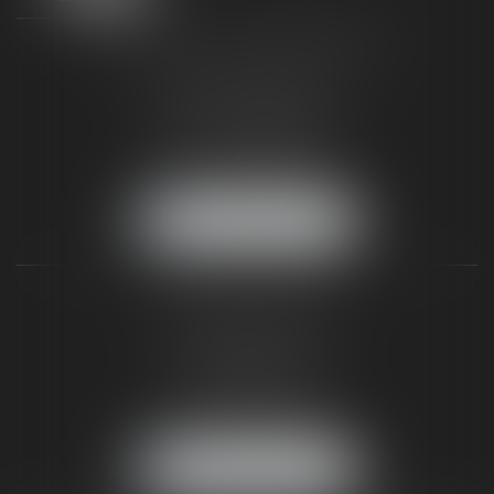
TAXLENS FONTAINEBLEAU
187 rue Grande
77300 FONTAINEBLEAU
Tél :
01 64 22 82 71
Fax :
01 64 23 01 59
NOUS LOCALISER
TAXLENS PARIS
31 rue de Penthièvre
75008 PARIS
Tél :
01 47 23 41 00
Fax :
01 64 23 01 59
NOUS LOCALISER