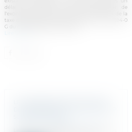
existants et édifier des constructions dans un
délai de quatre ans, afin de bénéficier de
l'exonération des droits d'enregistrement et de la
taxe de publicité foncière prévue à l'article 1594-0
G du code général des impôts...
Lire la suite
LES VERSEMENTS EFFECTUÉS PAR
DES INDÉPENDANTS DANS DES PEPP
SONT DÉDUCTIBLES
Droit fiscal
/
Fiscalité des particuliers
Les versements effectués par les titulaires