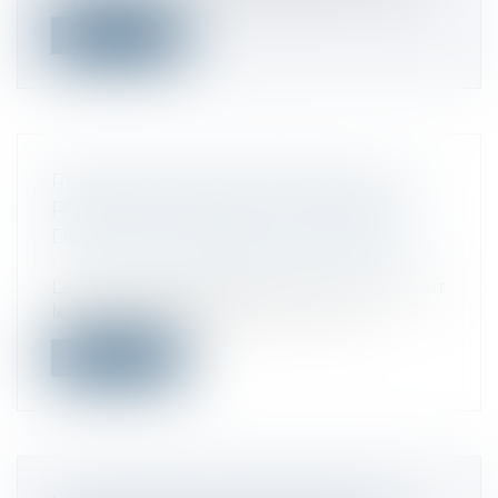
Lire la suite
RÉDUCTION D’IMPÔT MADELIN : LA
RECONDUCTION DU TAUX MAJORÉ
DE 25 % EST ENTRÉE EN VIGUEUR
Droit fiscal
/
Fiscalité des professionnels
Le taux majoré de la réduction d’impôt sur
le revenu dite « Madelin », recond...
Lire la suite