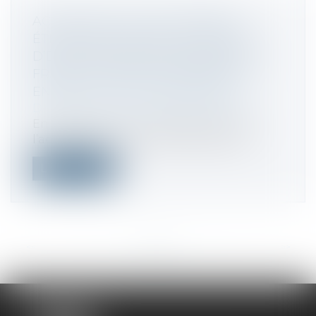
ACTIVITÉ OCCULTE ET REVENUS
ÉTRANGERS : QUAND LE CONSEIL
D’ÉTAT CONFIRME L’IMPOSITION EN
FRANCE D’UN JOCKEY RÉSIDANT
ENTRE L’ITALIE ET HONG-KONG
Droit fiscal
/
Fiscalité des particuliers
En l’espèce un contribuable, exerçant
l’activité de jockey, contestait devant...
Lire la suite
<<
<
...
18
19
20
21
22
23
24
...
>
>>