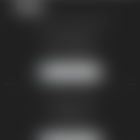
TAXLENS FONTAINEBLEAU
187 rue Grande
77300 FONTAINEBLEAU
Tél :
01 64 22 82 71
Fax :
01 64 23 01 59
NOUS LOCALISER
TAXLENS PARIS
31 rue de Penthièvre
75008 PARIS
Tél :
01 47 23 41 00
Fax :
01 64 23 01 59