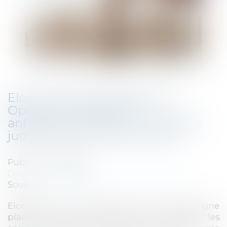
Elon Musk attaque Apple et
OpenAI pour entente
anticoncurrentielle : une bataille
judiciaire pour l’avenir de l’IA
Publié le :
11/09/2025
Droit commercial
/
Droit de la concurrence
Source :
www.2051.fr
Elon Musk, via ses sociétés X et xAI, a déposé une
plainte lundi contre Apple et OpenAI, les