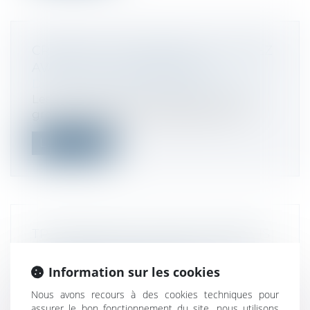
CRÉATION D’UN GROUPE TVA : OPTEZ
AVANT LE 31 OCTOBRE 2025 !
Droit fiscal
/
Fiscalité des professionnels
Les entreprises qui souhaitent créer un
groupe TVA à partir de 2026 doivent o...
Lire la suite
TRANSPOSITION EN DROIT FRANÇAIS
DE LA DIRECTIVE UE RELATIVE AUX
CONTRATS DE CRÉDIT AUX
Information sur les cookies
CONSOMMATEURS
Nous avons recours à des cookies techniques pour
Droit de la consommation
/
Crédit à la
assurer le bon fonctionnement du site, nous utilisons