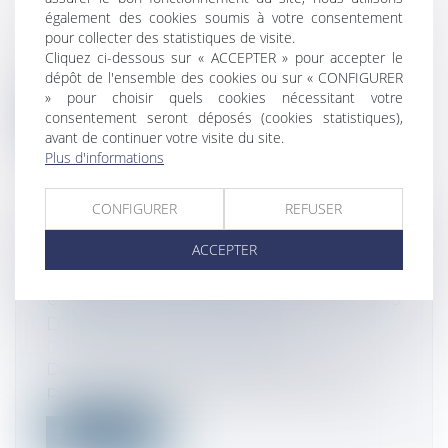
consommation
également des cookies soumis à votre consentement
L’ordonnance du 3 septembre 2025
pour collecter des statistiques de visite.
transpose au sein du Code de la
Cliquez ci-dessous sur « ACCEPTER » pour accepter le
consommation...
dépôt de l'ensemble des cookies ou sur « CONFIGURER
» pour choisir quels cookies nécessitant votre
consentement seront déposés (cookies statistiques),
Lire la suite
avant de continuer votre visite du site.
Plus d'informations
CONFIGURER
REFUSER
RÉACTEUR NUCLÉAIRE À
ACCEPTER
COMBUSTIBLES RENOUVELABLES :
UNE LEVÉE DE FONDS DE 23 MILLIONS
D’EUROS POUR STELLARIA
Droit des sociétés
/
Levées de fonds
Deux ans après sa fondation et une
première levée de fonds réussie, la start-...
Lire la suite