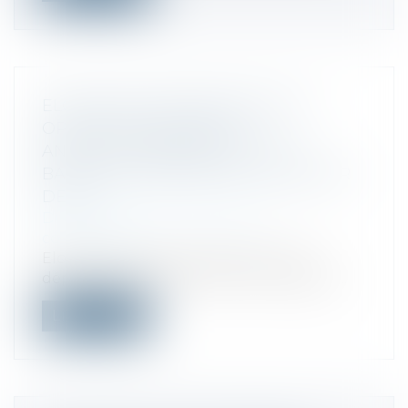
ELON MUSK ATTAQUE APPLE ET
OPENAI POUR ENTENTE
ANTICONCURRENTIELLE : UNE
BATAILLE JUDICIAIRE POUR L’AVENIR
DE L’IA
Droit commercial
/
Droit de la
concurrence
Elon Musk, via ses sociétés X et xAI, a
déposé une plainte lundi contre Apple...
Lire la suite