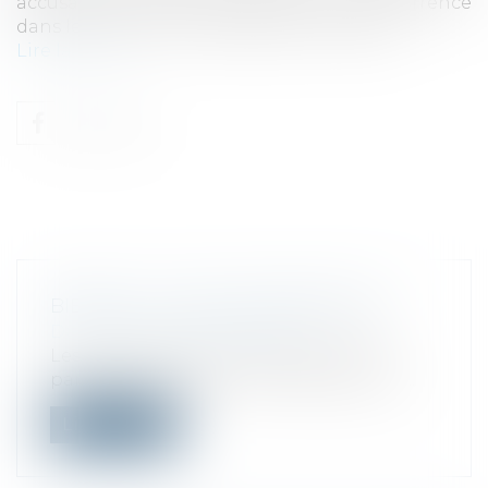
accusant de collusion pour freiner la concurrence
dans le secteur de l’intelligence artificielle...
Lire la suite
BIENTÔT LA TAXE FONCIÈRE 2025
Droit fiscal
/
Fiscalité locale
Les propriétaires, entreprises comme
particuliers, d’un bien immobilier au 1e...
Lire la suite