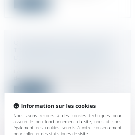
Lire la suite
QUEL AVANTAGE FISCAL IL Y A T'IL À
TRANSMETTRE SON ENTREPRISE À
DES SALARIÉS OU DES PROCHES?
Droit fiscal
/
Fiscalité des professionnels
Les ventes d’entreprises réalisées au profit
de leurs salariés ou des proches...
Lire la suite
Information sur les cookies
Nous avons recours à des cookies techniques pour
assurer le bon fonctionnement du site, nous utilisons
également des cookies soumis à votre consentement
LE CONSEIL DE L'UNION EUROPÉENNE
pour collecter des statistiques de visite.