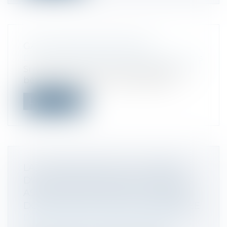
GAFA, PROFIL BAS EN 2019 ?
Droit des sociétés
/
Fusions et acquisitions
Si les GAFA continuent d'engranger des
bénéfices, elles ont d’ores et déjà es...
Lire la suite
LA COMMUNICATION DU NOMBRE
D'ACTIONS DÉTENUES PAR CHAQUE
ASSOCIÉ D'UNE SOCIÉTÉ ANONYME
DOIT ÊTRE FAITE AVANT L'ASSEMBLÉE
Droit des sociétés
/
Droit des sociétés