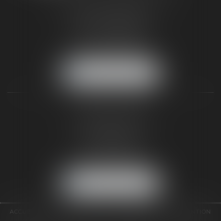
187 rue Grande
77300 FONTAINEBLEAU
Tél :
01 64 22 82 71
Fax :
01 64 23 01 59
NOUS LOCALISER
TAXLENS PARIS
31 rue de Penthièvre
75008 PARIS
Tél :
01 47 23 41 00
Fax :
01 64 23 01 59
NOUS LOCALISER
ACCUEIL
CABINET
ÉQUIPE
DOMAINES D'INTERVENTION