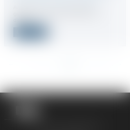
commerciales et professionnelles
Avant la réunion d'une assemblée
générale, tout actionnaire a le droit
d'obte...
Lire la suite
<<
<
...
380
381
382
383
384
385
386
...
>
>>
TAXLENS FONTAINEBLEAU