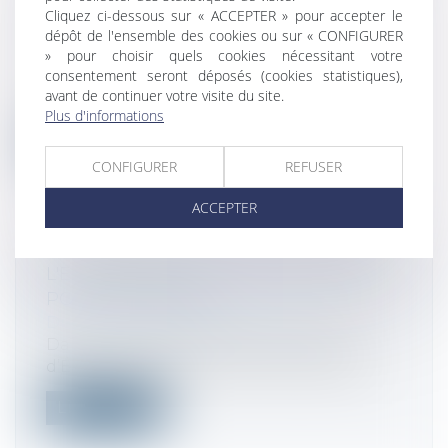
RÉVISE SA LISTE DES JURIDICTIONS
Cliquez ci-dessous sur « ACCEPTER » pour accepter le
FISCALES NON COOPÉRATIVES
dépôt de l'ensemble des cookies ou sur « CONFIGURER
» pour choisir quels cookies nécessitant votre
Droit fiscal
consentement seront déposés (cookies statistiques),
Le 17 mai 2019, le Conseil de l’Union
avant de continuer votre visite du site.
européenne a adopté et publié une liste...
Plus d'informations
Lire la suite
CONFIGURER
REFUSER
ACCEPTER
L'EXONÉRATION DE TAXE FONCIÈRE
POUR LES EPHAD
Droit fiscal
/
Fiscalité immobilière
Dans une récente décision, le Conseil
d’État a précisé que les EHPAD bénéfici...
Lire la suite