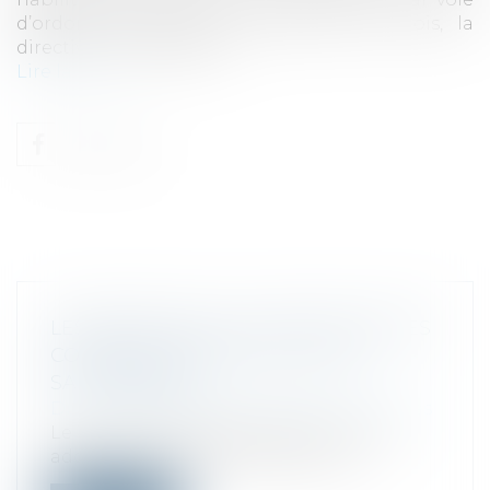
d’ordonnance, dans un délai de 24 mois, la
directive « insolvabilité »...
Lire la suite
LES EFFETS DE LA LOI PACTE SUR LES
CONSÉQUENCES DE LA LOI DE
SAUVEGARDE
Droit des sociétés
/
Procédures collectives
Le 11 avril 2019, l’Assemblée Nationale a
adopté la Loi PACTE relative à la c...