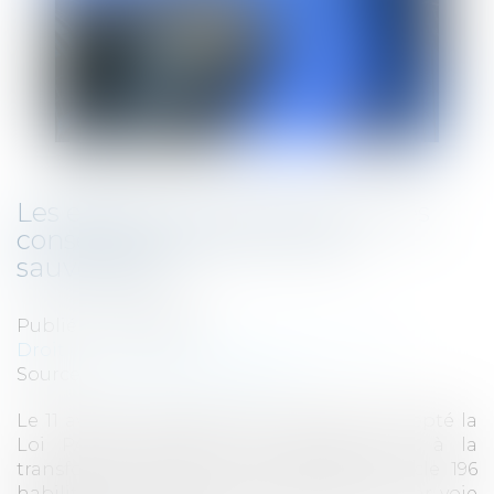
Les effets de la loi PACTE sur les
conséquences de la loi de
sauvegarde
Publié le :
30/05/2019
Droit des sociétés
/
Procédures collectives
Source :
droit-des-affaires.efe.fr
Le 11 avril 2019, l’Assemblée Nationale a adopté la
Loi PACTE relative à la croissance et à la
transformation des entreprises. Son article 196
habilite le gouvernement à transposer, par voie