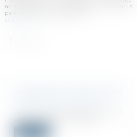
nous reprenons les modifications qui nous
paraissent les plus marquantes...
Lire la suite
RÉMUNÉRATION DU GÉRANT DE SARL
Droit des sociétés
/
Droit des sociétés
commerciales et professionnelles
Le gérant de SARL ou d'EURL est associé. Il
peut faire partie d'un collège de...
Lire la suite