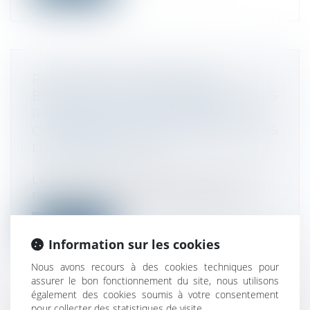
PLATEFORMES NUMÉRIQUES :
BRUXELLES A ADOPTÉ DE NOUVELLES
RÈGLES VISANT À AMÉLIORER LA
COOPÉRATION ADMINISTRATIVE DANS
LE DOMAINE FISCAL
Droit fiscal
Le Conseil de l’UE a adopté de nouvelles
règles visant à renforcer la coopéra...
Lire la suite
Information sur les cookies
Nous avons recours à des cookies techniques pour
assurer le bon fonctionnement du site, nous utilisons
également des cookies soumis à votre consentement
pour collecter des statistiques de visite.