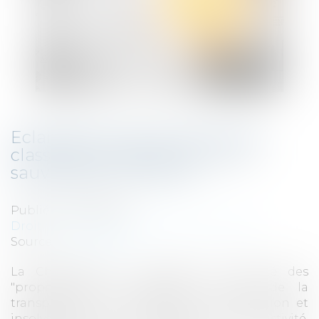
Eclairage à propos des futures
classes de créanciers et de la
sauvegarde accélérée
Publié le :
26/03/2021
Droit des sociétés
/
Procédures collectives
Source :
www.elegia.fr
La Chancellerie a récemment présenté des
"propositions de rédaction" en vue de la
transposition de la directive "restructuration et
insolvabilité". Sans prétendre à l'exhaustivité,