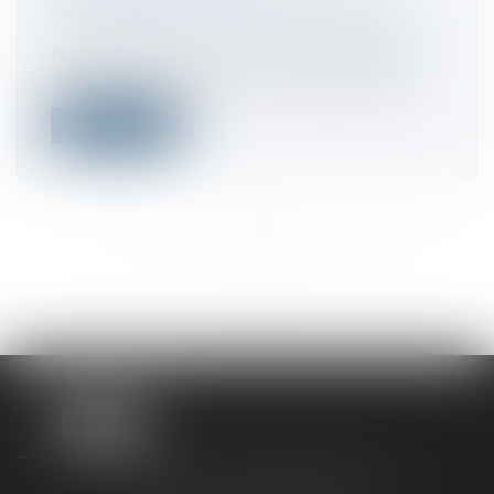
ACCOMPAGNER LE CHANGEMENT
Droit des sociétés
/
Fusions et acquisitions
Préparater en amont avec une stratégie
de communication claire et efficace, p...
Lire la suite
<<
<
...
283
284
285
286
287
288
289
...
>
>>
TAXLENS FONTAINEBLEAU