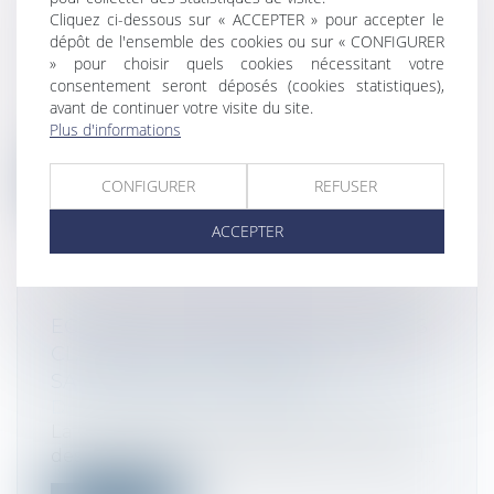
VENTE D'UN TRÉSOR DÉCOUVERT SUR
Cliquez ci-dessous sur « ACCEPTER » pour accepter le
LE SOL D'AUTRUI : UNE AFFAIRE EN OR
dépôt de l'ensemble des cookies ou sur « CONFIGURER
?
» pour choisir quels cookies nécessitant votre
consentement seront déposés (cookies statistiques),
Droit fiscal
/
Fiscalité des particuliers
avant de continuer votre visite du site.
Si la moitié du gain retiré de la vente d'un
Plus d'informations
trésor découvert sur le sol d'au...
Lire la suite
CONFIGURER
REFUSER
ACCEPTER
ECLAIRAGE À PROPOS DES FUTURES
CLASSES DE CRÉANCIERS ET DE LA
SAUVEGARDE ACCÉLÉRÉE
Droit des sociétés
/
Procédures collectives
La Chancellerie a récemment présenté
des "propositions de rédaction" en vue d...