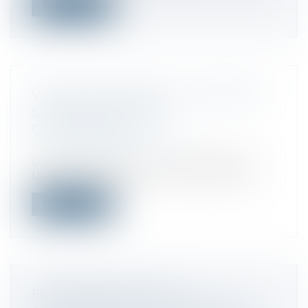
Lire la suite
VENTE SUR INTERNET : UN CONTRAT
SANS RISQUE POUR LE
CONSOMMATEUR
Droit de la consommation
Dans le cadre d’une vente à distance, le
transfert des risques au consommateu...
Lire la suite
FUSIONS/ACQUISITIONS :