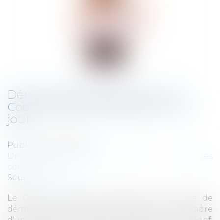
Démarchage téléphonique : le
Code de bonnes pratiques mis à
jour
Publié le :
03/05/2023
Droit de la consommation
/
Pratiques
commerciales
Source :
www.efl.fr
Le Code de bonnes pratiques en matière de
démarchage téléphonique, élaboré dans le cadre
d'un groupe de travail constitué par le Médef,