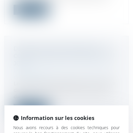
Lire la suite
DÉMARCHAGE TÉLÉPHONIQUE : LE
CODE DE BONNES PRATIQUES MIS À
JOUR
Droit de la consommation
/
Pratiques
commerciales
Le Code de bonnes pratiques en matière
de démarchage téléphonique, élaboré
da...
Lire la suite
Information sur les cookies
Nous avons recours à des cookies techniques pour