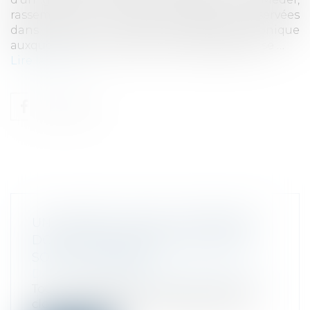
rassemble les meilleures pratiques observées
dans le secteur du démarchage téléphonique
auxquelles les professionnels s’engagent à se …
Lire la suite
UN COMPTE UTILISÉ À L’ÉTRANGER
DOIT ÊTRE DÉCLARÉ, QUEL QU’EN
SOIT LE TITULAIRE
Droit fiscal
/
Fiscalité des professionnels
Tout compte bancaire ouvert, utilisé ou
clos à l’étranger par une personne ph...