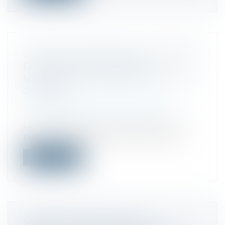
SOCIÉTÉ EN FORMATION : LA REPRISE
D’UN ACTE PAR LA SOCIÉTÉ
N'EMPORTE PAS REPRISE D’UN ACTE
CONNEXE
Droit des sociétés
/
Droit des sociétés
commerciales et professionnelles
La reprise d'un bail commercial conclu
pour le compte d'une société alors qu'...
Lire la suite
SANCTION D’UNE VENTE AU