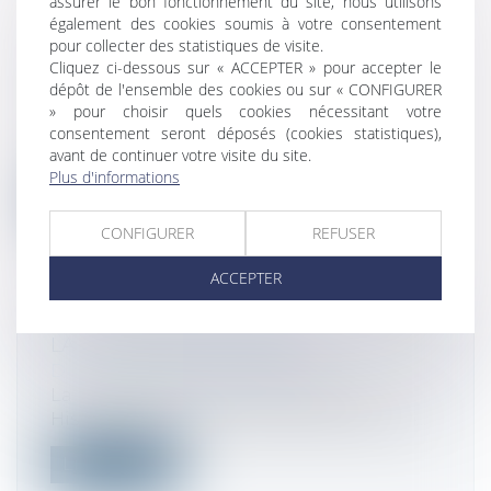
assurer le bon fonctionnement du site, nous utilisons
également des cookies soumis à votre consentement
pour collecter des statistiques de visite.
ASSURANCE VIE ET SUCCESSION :
Cliquez ci-dessous sur « ACCEPTER » pour accepter le
QUELLE FISCALITÉ
dépôt de l'ensemble des cookies ou sur « CONFIGURER
Droit fiscal
/
Fiscalité des particuliers
» pour choisir quels cookies nécessitant votre
Souvent plébiscitée pour ses avantages
consentement seront déposés (cookies statistiques),
avant de continuer votre visite du site.
fiscaux en cours de vie du contrat, l’...
Plus d'informations
Lire la suite
CONFIGURER
REFUSER
ACCEPTER
LA LOI MALRAUX EN 2023
Droit fiscal
/
Fiscalité locale
La loi Malraux et la loi Monuments
Historiques, sont deux dispositifs de défi...
Lire la suite