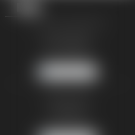
TAXLENS FONTAINEBLEAU
187 rue Grande
77300 FONTAINEBLEAU
Tél :
01 64 22 82 71
Fax :
01 64 23 01 59
NOUS LOCALISER
TAXLENS PARIS
31 rue de Penthièvre
75008 PARIS
Tél :
01 47 23 41 00
Fax :
01 64 23 01 59