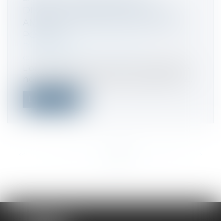
DÉBALLAGE IRRÉGULIÈRE : UNE
AMENDE FORFAITAIRE DÉSORMAIS
POSSIBLE
Droit commercial
/
Droit de la
concurrence
L’organisateur d’une vente au déballage
non déclarée peut désormais payer une...
Lire la suite
<<
<
...
178
179
180
181
182
183
184
...
>
>>