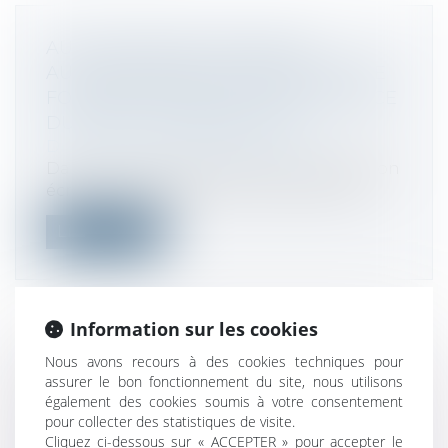
AUCUNE REMISE GRACIEUSE
AUTOMATIQUE EN MATIÈRE DE TAXE
FONCIÈRE, MÊME EN CAS D’EXERCICE
DU DROIT DE PRÉEMPTION
Droit fiscal
/
Fiscalité immobilière
Dans une récente réponse à une question
écrite d’une sénatrice, le Gouverneme...
Lire la suite
Information sur les cookies
Nous avons recours à des cookies techniques pour
OBLIGATIONS FISCALES :
assurer le bon fonctionnement du site, nous utilisons
RÉCAPITULATIF DES ÉCHÉANCES DE
également des cookies soumis à votre consentement
MAI 2019
pour collecter des statistiques de visite.
Droit fiscal
/
Fiscalité des professionnels
Cliquez ci-dessous sur « ACCEPTER » pour accepter le