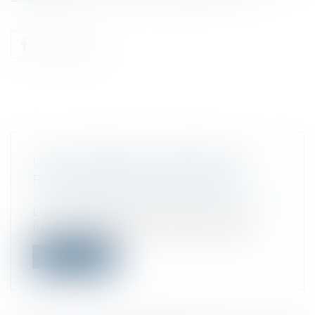
UNE EXTENSION DES RÉGIMES DE
FUSION SIMPLIFIÉE ENVISAGÉE
Droit des sociétés
/
Fusions et acquisitions
Les simplifications prévues en cas de
fusion-absorption d’une filiale seraien...
Lire la suite