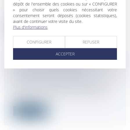
Chaque année, mai constitue un mois
dépôt de l'ensemble des cookies ou sur « CONFIGURER
important en échéances fiscales.
» pour choisir quels cookies nécessitant votre
consentement seront déposés (cookies statistiques),
Différen...
avant de continuer votre visite du site.
Plus d'informations
Lire la suite
CONFIGURER
REFUSER
ACCEPTER
DÉCLARATION DES REVENUS ET
REVENUS EXCEPTIONNELS
Droit fiscal
/
Fiscalité des particuliers
La date d’échéance approche pour la
déclaration des revenus. L’année 2018
con...
Lire la suite