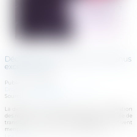
Déclaration des revenus et revenus
exceptionnels
Publié le :
14/05/2019
Droit fiscal
/
Fiscalité des particuliers
Source :
www.legifiscal.fr
La date d’échéance approche pour la déclaration
des revenus. L’année 2018 constitue une année de
transition où les contribuables doivent
mentionner leurs revenus exceptionnels...
Lire la suite