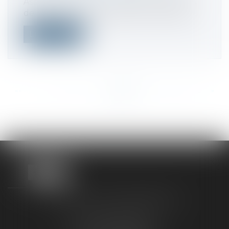
Assignation par une ou des associations
de consommateurs agréées. L'assignati...
Lire la suite
<<
<
...
383
384
385
386
387
388
389
...
>
>>
TAXLENS FONTAINEBLEAU
187 rue Grande