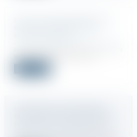
DIFFICULTÉS DES ENTREPRISES : LE
BILAN DES COMMISSAIRES AUX
RESTRUCTURATIONS
Droit des sociétés
/
Procédures collectives
Les commissaires aux restructurations et à
la prévention des difficultés des...
Lire la suite
LES ÉTAPES DE LA PROCÉDURES
D'ACTION DE GROUPE POUR LES
LITIGES LIÉS À LA CONSOMMATION
Droit de la consommation