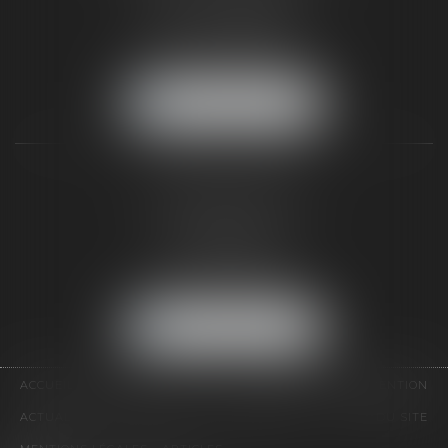
77300 FONTAINEBLEAU
Tél :
01 64 22 82 71
Fax :
01 64 23 01 59
NOUS LOCALISER
TAXLENS PARIS
31 rue de Penthièvre
75008 PARIS
Tél :
01 47 23 41 00
Fax :
01 64 23 01 59
NOUS LOCALISER
ACCUEIL
CABINET
ÉQUIPE
DOMAINES D'INTERVENTION
ACTUALITÉS
CONTACT
HONORAIRES
PLAN DU SITE