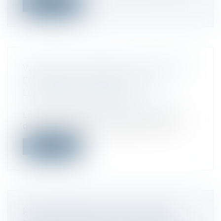
Lire la suite
WINGCOPTER OBTIENT 40 MILLIONS
D’EUROS DE LA BEI POUR SES
LIVRAISONS PAR DRONE
Droit des sociétés
/
Levées de fonds
La start-up allemande Wingcopter, qui
développe des drones destinés à la livr...
Lire la suite
RÉGIME MÈRE-FILLE ET CRÉDITS