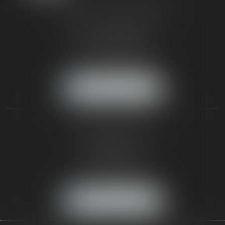
TAXLENS FONTAINEBLEAU
187 rue Grande
77300 FONTAINEBLEAU
Tél :
01 64 22 82 71
Fax :
01 64 23 01 59
NOUS LOCALISER
TAXLENS PARIS
31 rue de Penthièvre
75008 PARIS
Tél :
01 47 23 41 00
Fax :
01 64 23 01 59
NOUS LOCALISER