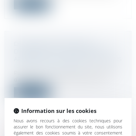
Lire la suite
DÉCLARATION DES LOCAUX
D’HABITATION : L’ADMINISTRATION
APPORTE DE NOUVELLES PRÉCISIONS
Droit fiscal
/
Fiscalité locale
Parallèlement à la publication du décret
d’application attendu, l’administrat...
Lire la suite
Information sur les cookies
Nous avons recours à des cookies techniques pour
assurer le bon fonctionnement du site, nous utilisons
UNE SOUS-LOCATION COMMERCIALE
également des cookies soumis à votre consentement