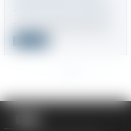
D’IMPÔT ÉTRANGER : LE CONSEIL
D’ÉTAT FIXE LA LIMITE D’IMPUTATION
Droit fiscal
/
Fiscalité des professionnels
Les modalités d'imputation des crédits
d'impôt attachés aux dividendes de sou...
Lire la suite
<<
<
...
174
175
176
177
178
179
180
...
>
>>