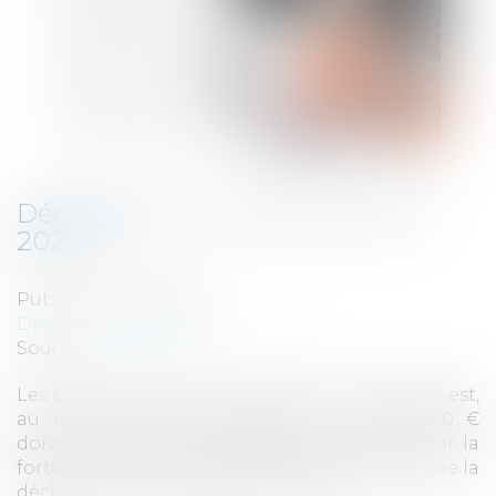
Déclaration IFI : quoi de neuf en
2023 ?
Publié le :
18/05/2023
Droit fiscal
/
Fiscalité immobilière
Source :
www.efl.fr
Les personnes dont le patrimoine immobilier est,
au 1er janvier 2023, supérieur à 1 300 000 €
doivent souscrire une déclaration d’impôt sur la
fortune immobilière dans les mêmes délais que la
déclaration d’ensemble des revenus...