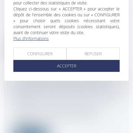
pour collecter des statistiques de visite.
IRRÉGULIÈRE NE CAUSE PAS, À ELLE
Cliquez ci-dessous sur « ACCEPTER » pour accepter le
SEULE, UN PRÉJUDICE AU BAILLEUR
dépôt de l'ensemble des cookies ou sur « CONFIGURER
Droit commercial
/
Baux commerciaux
» pour choisir quels cookies nécessitant votre
En cas de sous-location de locaux
consentement seront déposés (cookies statistiques),
commerciaux sans son autorisation, le
avant de continuer votre visite du site.
baill...
Plus d'informations
Lire la suite
CONFIGURER
REFUSER
ACCEPTER
DÉCLARATION IFI : QUOI DE NEUF EN
2023 ?
Droit fiscal
/
Fiscalité immobilière
Les personnes dont le patrimoine
immobilier est, au 1er janvier 2023,
supérie...