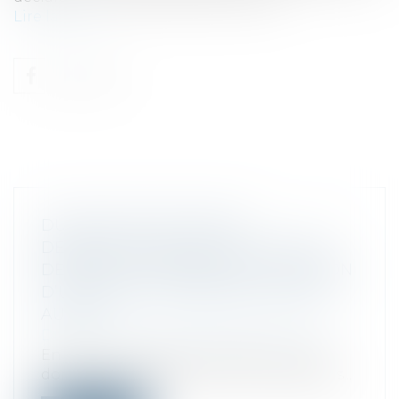
Lire la suite
DU DÉLAI POUR AGIR EN
DÉNÉGATION DU DROIT AU STATUT
DES BAUX COMMERCIAUX EN RAISON
D’UN DÉFAUT D’IMMATRICULATION
AU RCS
Droit commercial
/
Baux commerciaux
En 2010, une personne achète un local
donné à bail à usage commercial depuis...