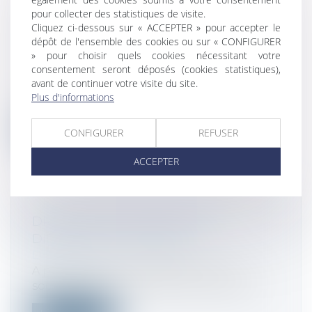
pour collecter des statistiques de visite.
SAS : RÉVOCATION DU DIRECTEUR
Cliquez ci-dessous sur « ACCEPTER » pour accepter le
GÉNÉRAL SANS JUSTE MOTIF
dépôt de l'ensemble des cookies ou sur « CONFIGURER
» pour choisir quels cookies nécessitant votre
Droit des sociétés
/
Droit des sociétés
consentement seront déposés (cookies statistiques),
commerciales et professionnelles
avant de continuer votre visite du site.
Sources : Cass. com., 9 mars 2022, n° 19-
Plus d'informations
25795...
Lire la suite
CONFIGURER
REFUSER
ACCEPTER
DROIT DE RÉCLAMATION DES
DIRIGEANTS SOLIDAIRES
Droit fiscal
A partir de quand le dirigeant d’une
société peut-il contester les imposition...