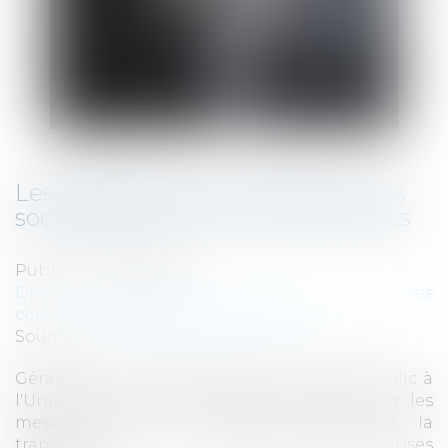
Les dangers de la loi 3DS pour les
sociétés d’économie mixte locales
Publié le :
23/03/2022
Droit des sociétés
/
Droit des sociétés
commerciales et professionnelles
Source :
www.lagazettedescommunes.com
Géraldine Chavrier, professeure de droit public à
l'Université Panthéon-Sorbonne, revient sur les
mesures de la loi 3DS consacrées à la
transparence et à l'agilité des entreprises