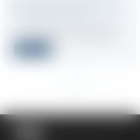
DES FUSIONS-ACQUISITION À PLUS DE
5 MILLIARDS DE DOLLARS
Droit des sociétés
/
Fusions et acquisitions
Une proposition de loi a été déposée en
ce sens dans les deux chambres du Con...
Lire la suite
<<
<
...
233
234
235
236
237
238
239
...
>
>>