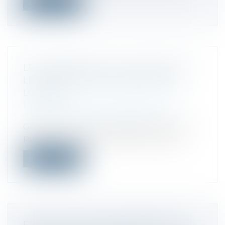
Lire la suite
LES DANGERS DE LA LOI 3DS POUR
LES SOCIÉTÉS D’ÉCONOMIE MIXTE
LOCALES
Droit des sociétés
/
Droit des sociétés
commerciales et professionnelles
Géraldine Chavrier, professeure de droit
public à l'Université Panthéon-Sorbo...
Lire la suite
ÉTATS-UNIS : VERS L'INTERDICTION