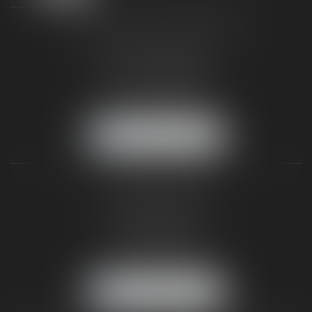
TAXLENS FONTAINEBLEAU
187 rue Grande
77300 FONTAINEBLEAU
Tél :
01 64 22 82 71
Fax :
01 64 23 01 59
NOUS LOCALISER
TAXLENS PARIS
31 rue de Penthièvre
75008 PARIS
Tél :
01 47 23 41 00
Fax :
01 64 23 01 59
NOUS LOCALISER