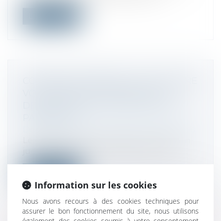
Lire la suite
COMMENT S'APPRÉCIE LE CARACTÈRE
VOLONTAIRE DU RETARD DE LA
DÉCLARATION DE CESSATION DES
PAIEMENTS ?
Droit des sociétés
/
Procédures collectives
Le dirigeant d'une société en liquidation
judiciaire peut être condamné à une...
Lire la suite
Information sur les cookies
Nous avons recours à des cookies techniques pour
assurer le bon fonctionnement du site, nous utilisons
également des cookies soumis à votre consentement