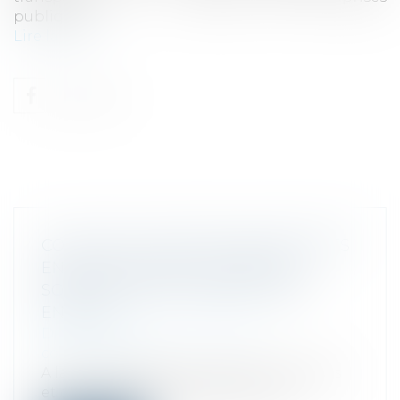
publiques ...
Lire la suite
COLLECTE ET GESTION DES DÉCHETS
EN HAUTE-SAVOIE : PLUSIEURS
SOCIÉTÉS SANCTIONNÉES POUR
ENTENTE
Droit commercial
/
Droit de la
concurrence
A la suite d’opérations de visite et saisies
et d’un rapport d’enquête transm...