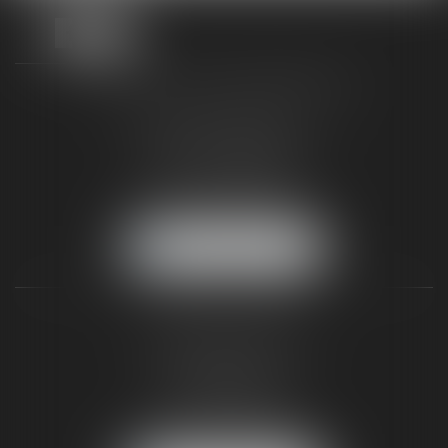
TAXLENS FONTAINEBLEAU
187 rue Grande
77300 FONTAINEBLEAU
Tél :
01 64 22 82 71
Fax :
01 64 23 01 59
NOUS LOCALISER
TAXLENS PARIS
31 rue de Penthièvre
75008 PARIS
Tél :
01 47 23 41 00
Fax :
01 64 23 01 59