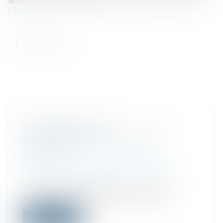
Lire la suite
PRÉCISIONS SUR LA
CARACTÉRISATION D’UN ABUS
D’ÉGALITÉ
Droit des sociétés
/
Droit des sociétés
commerciales et professionnelles
Il est parfois difficile pour un associé
d’aligner ses intérêts avec ceux de...
Lire la suite