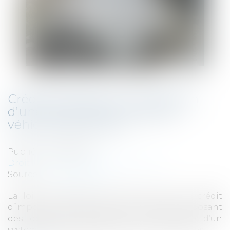
Crédit d’impôt pour installation
d’une borne de recharge de
véhicule électrique
Publié le :
11/07/2023
Droit fiscal
/
Fiscalité des particuliers
Source :
www.legifiscal.fr
La loi de finances pour 2021 a créé un crédit
d’impôt en faveur des contribuables exposant
des dépenses d’acquisition et de pose d’un
système de charge pour véhicules électriques...