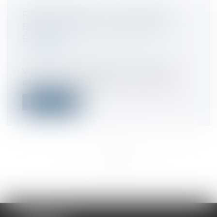
RÉGIME DUTREIL : LA LOCATION
ÉQUIPÉE EST-ELLE UNE ACTIVITÉ
ÉLIGIBLE ?
Droit des sociétés
/
Transmission
d’entreprise
Venant une nouvelle fois contredire la
position administrative, la Cour de ca...
Lire la suite
<<
<
...
165
166
167
168
169
170
171
...
>
>>