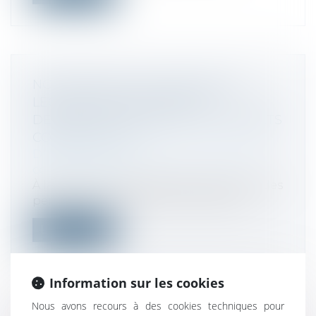
NON-RESPECT DE L’OBLIGATION
LÉGALE D’INFORMATION ET
DÉCHÉANCE DU DROIT AUX INTÉRÊTS
CONTRACTUELS
Droit de la consommation
/
Pratiques
commerciales
À la suite d’un démarchage à domicile, des
personnes ont acheté à une société...
Lire la suite
Information sur les cookies
Nous avons recours à des cookies techniques pour