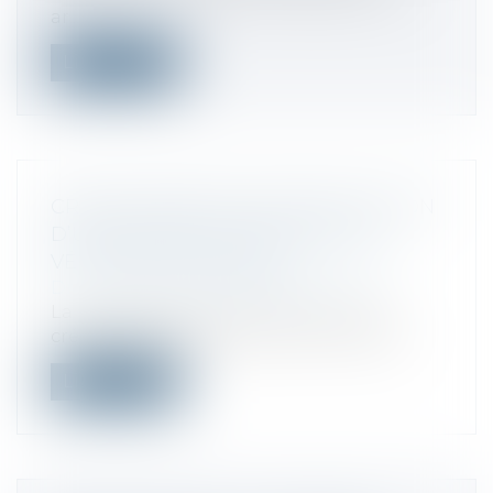
ar...
Lire la suite
CRÉDIT D’IMPÔT POUR INSTALLATION
D’UNE BORNE DE RECHARGE DE
VÉHICULE ÉLECTRIQUE
Droit fiscal
/
Fiscalité des particuliers
La loi de finances pour 2021 a créé un
crédit d’impôt en faveur des contribua...
Lire la suite