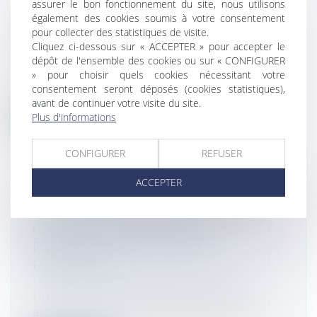
assurer le bon fonctionnement du site, nous utilisons
COMPTES COURANTS D’ASSOCIÉS :
également des cookies soumis à votre consentement
TAUX MAXIMAL D’INTÉRÊTS
pour collecter des statistiques de visite.
DÉDUCTIBLES
Cliquez ci-dessous sur « ACCEPTER » pour accepter le
Droit fiscal
/
Fiscalité des professionnels
dépôt de l'ensemble des cookies ou sur « CONFIGURER
Le taux maximal d’intérêts déductibles
» pour choisir quels cookies nécessitant votre
consentement seront déposés (cookies statistiques),
servis aux comptes courants d’associés...
avant de continuer votre visite du site.
Plus d'informations
Lire la suite
CONFIGURER
REFUSER
ACCEPTER
LOYERS COMMERCIAUX IMPAYÉS ET
COVID-19 : DES EXCEPTIONS
POSSIBLES À LA PÉRIODE DE
PROTECTION
Droit commercial
/
Baux commerciaux
Une ordonnance de décembre 2019
autorisait un locataire à s’acquitter d’un