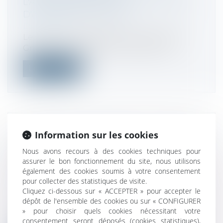
L'ADMINISTRATION FISCALES EN CAS
D'ACTIVITÉS OCCULTES
Droit fiscal
Le sénateur de l’Hérault M. Jean-Pierre
Grand a interrogé le ministre de l’éc...
Lire la suite
ACTIONS EN DOMMAGES ET INTÉRÊTS
Information sur les cookies
DU FAIT DES PRATIQUES
Nous avons recours à des cookies techniques pour
ANTICONCURRENTIELLES :
assurer le bon fonctionnement du site, nous utilisons
CIRCULAIRE
également des cookies soumis à votre consentement
pour collecter des statistiques de visite.
Droit commercial
/
Droit de la
Cliquez ci-dessous sur « ACCEPTER » pour accepter le
concurrence
dépôt de l'ensemble des cookies ou sur « CONFIGURER
Publication au BOMJ d’une circulaire
» pour choisir quels cookies nécessitant votre
relative aux actions en dommages et inté...
consentement seront déposés (cookies statistiques),