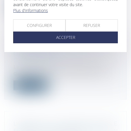
avant de continuer votre visite du site.
Lire la suite
Plus d'informations
CONFIGURER
REFUSER
ACCEPTER
QU’EST-CE QU’UNE GARANTIE
COMMERCIALE ?
Droit commercial
La garantie commerciale s'ajoute aux
garanties légales. La souscription d'un...
Lire la suite
L'AVENANT À LA CONVENTION FISCALE