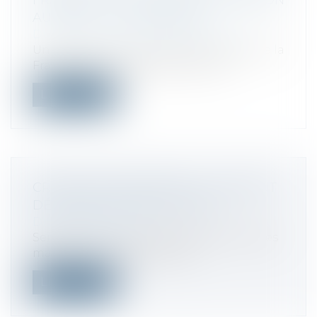
FRANCO-PORTUGAISE EN DISCUSSION
AU SÉNAT - FISCALONLINE
Droit fiscal
/
Fiscalité des particuliers
Un avenant à la convention fiscale entre la
France et le Portugal tendant à é...
Lire la suite
CRÉATION D'ENTREPRISE : COMMENT
DÉCLARER VOTRE ACTIVITÉ ?
Droit des sociétés
Services fiscaux, caisses de retraite, caisses
maladie... : lorsque vous lanc...
Lire la suite