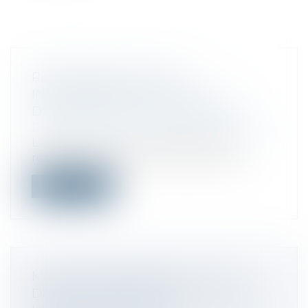
RESPONSABILITÉ POUR
INSUFFISANCE D'ACTIF : PAS
D'EXCEPTION DE COMPENSATION
Droit des sociétés
/
Procédures collectives
L'affectation du produit de l'action en
responsabilité pour insuffisance d’ac...
Lire la suite
MODALITÉS DE PRESCRIPTION DU
DROIT DE REPRISE DE