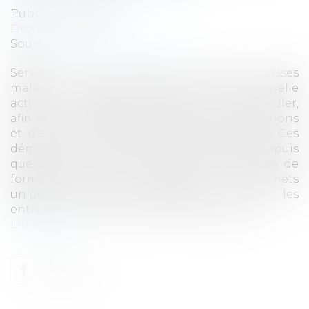
Publié le :
11/04/2017
Droit des sociétés
Source :
www.economie.gouv.fr
Services fiscaux, caisses de retraite, caisses
maladie... : lorsque vous lancez une nouvelle
activité, vous devez la déclarer et l'immatriculer,
afin de vous signaler auprès des administrations
et d'avoir une véritable existence juridique. Ces
démarches ont été rendues plus faciles depuis
quelques années, avec l'arrivée des centres de
formalités des entreprises (CFE). Ces guichets
uniques servent d'interfaces entre les
entrepreneurs et les différents organismes...
Lire la suite