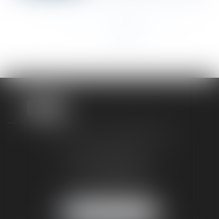
<<
<
...
464
465
466
467
468
469
470
...
>
>>
TAXLENS FONTAINEBLEAU
187 rue Grande
77300 FONTAINEBLEAU
Tél :
01 64 22 82 71
Fax :
01 64 23 01 59
NOUS LOCALISER