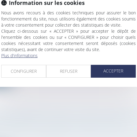
Information sur les cookies
ite
Nous avons recours à des cookies techniques pour assurer le bon
fonctionnement du site, nous utilisons également des cookies soumis
à votre consentement pour collecter des statistiques de visite.
Cliquez ci-dessous sur « ACCEPTER » pour accepter le dépôt de
l'ensemble des cookies ou sur « CONFIGURER » pour choisir quels
ON DE COMPTES À L’ÉTRANGER ET PRO
cookies nécessitant votre consentement seront déposés (cookies
statistiques), avant de continuer votre visite du site.
IS DE REPRISE
Plus d'informations
/
Fiscalité des particuliers
ve à la lutte contre la fraude Son article 9, a modifié l’art
ACCEPTER
CONFIGURER
REFUSER
ite
 D'ACCORDÉON DANS LE PACTE D'ACTION
 EN ÉCHEC LA CLAUSE DE NON-DILUTION
ociétés
/
Droit des sociétés commerciales et professio