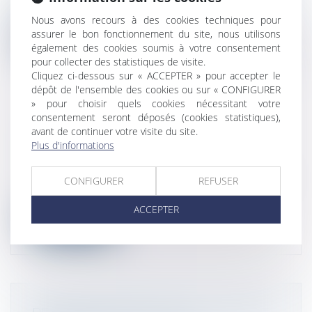
commerce, si une créance autre...
Nous avons recours à des cookies techniques pour
assurer le bon fonctionnement du site, nous utilisons
Lire la suite
également des cookies soumis à votre consentement
pour collecter des statistiques de visite.
Cliquez ci-dessous sur « ACCEPTER » pour accepter le
dépôt de l'ensemble des cookies ou sur « CONFIGURER
» pour choisir quels cookies nécessitant votre
consentement seront déposés (cookies statistiques),
TAXE FONCIÈRE 2025 : RETRAITÉS,
avant de continuer votre visite du site.
ÊTES-VOUS EXONÉRÉS ?
Plus d'informations
Droit fiscal
/
Fiscalité immobilière
La hausse de la taxe foncière 2025, indexée
CONFIGURER
REFUSER
sur l’inflation de la valeur loca...
ACCEPTER
Lire la suite