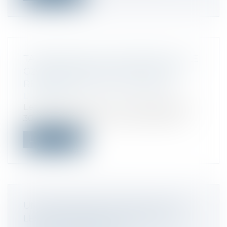
TAXATION DES MULTINATIONALES : LE
G20 DONNE SON FEU VERT À UNE
RÉFORME FISCALE HISTORIQUE
Droit fiscal
Les dirigeants du G20 ont validé samedi
30 octobre à Rome, une réforme fiscal...
Lire la suite
UN COUP DE POUCE FISCAL POUR
LES ENTREPRISES FAVORISANT LA