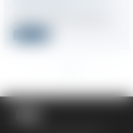
PRATIQUE SPORTIVE ?
Droit fiscal
/
Fiscalité des professionnels
Deux élues proposent d’instaurer des
crédits d’impôt pour les entreprises inv...
Lire la suite
<<
<
...
250
251
252
253
254
255
256
...
>
>>
TAXLENS FONTAINEBLEAU