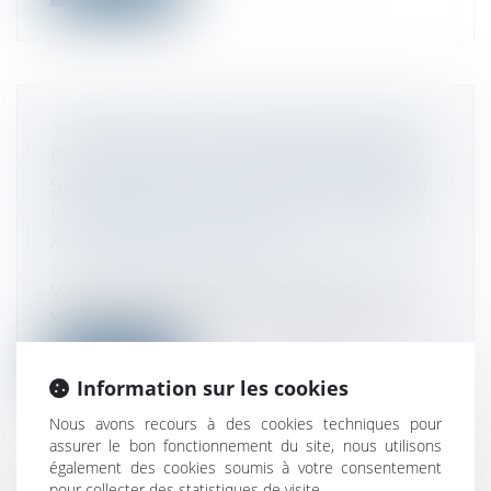
J’AI RENONCÉ AU REMBOURSEMENT
DES COTISATIONS DE MON CLUB DE
SPORT POUR LE SOUTENIR PENDANT
L’ÉPIDÉMIE DE COVID-19. AI-JE DROIT
À UN AVANTAGE FISCAL ?
Droit fiscal
/
Fiscalité des particuliers
Vous avez renoncé au remboursement de
vos cotisations à votre club de sport p...
Lire la suite
Information sur les cookies
Nous avons recours à des cookies techniques pour
assurer le bon fonctionnement du site, nous utilisons
également des cookies soumis à votre consentement
pour collecter des statistiques de visite.