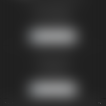
187 rue Grande
77300 FONTAINEBLEAU
Tél :
01 64 22 82 71
Fax :
01 64 23 01 59
NOUS LOCALISER
TAXLENS PARIS
31 rue de Penthièvre
75008 PARIS
Tél :
01 47 23 41 00
Fax :
01 64 23 01 59
NOUS LOCALISER
ACCUEIL
CABINET
ÉQUIPE
DOMAINES D'INTERVENTION