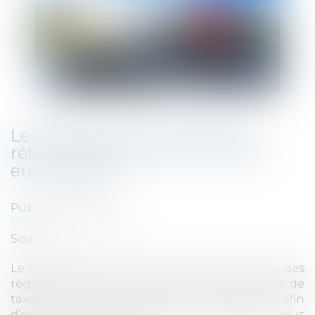
Le Conseil de l'UE a adopté la
réforme de la taxation routière -
eurovignette
Publié le :
17/11/2021
Droit fiscal
Source :
fiscalonline.com
Le Conseil de l’UE a donné nier son feu vert à des
règles plus strictes et plus larges en matière de
taxation routière (directive "Eurovignette") afin
d’encourager des activités de transport plus