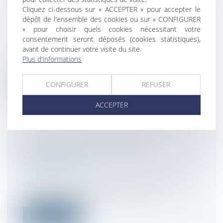
MAÎTRISER TOUTES LES FACETTES DU
Cliquez ci-dessous sur « ACCEPTER » pour accepter le
DÉLAI DE RÉTRACTATION
dépôt de l'ensemble des cookies ou sur « CONFIGURER
» pour choisir quels cookies nécessitant votre
Droit de la consommation
consentement seront déposés (cookies statistiques),
Découvrez précisément dans quels
avant de continuer votre visite du site.
contextes s’appliquent le délai de
Plus d'informations
rétractat...
Lire la suite
CONFIGURER
REFUSER
ACCEPTER
QU'EST-CE QUE LA MISE SOUS
SÉQUESTRE ?
Droit des sociétés
/
Procédures collectives
Vous êtes en litige avec un tiers à propos
de la restitution d’un bien ou du...
Lire la suite