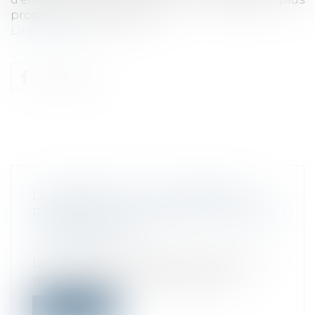
propres et plus efficaces.
Lire la suite
LE CONSEIL DE L'UE A ADOPTÉ LA
RÉFORME DE LA TAXATION ROUTIÈRE
- EUROVIGNETTE
Droit fiscal
Le Conseil de l’UE a donné nier son feu
vert à des règles plus strictes et pl...
Lire la suite