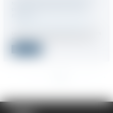
NE PAS AVOIR MIS EN PLACE DE
PROCÉDURE DE DÉTECTION DES
FRAUDES
Droit des sociétés
/
Droit des sociétés
commerciales et professionnelles
Le gérant d’une EURL exploitant plusieurs
magasins a été révoqué sans indemni...
Lire la suite
<<
<
...
229
230
231
232
233
234
235
...
>
>>