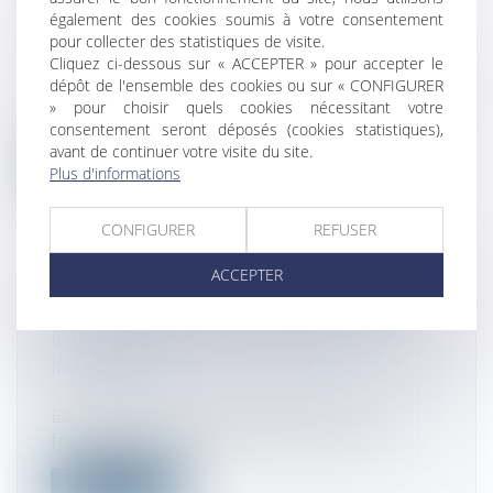
POUR LA FORMATION DES CHEFS
également des cookies soumis à votre consentement
pour collecter des statistiques de visite.
D’ENTREPRISE
Cliquez ci-dessous sur « ACCEPTER » pour accepter le
Droit fiscal
/
Fiscalité des professionnels
dépôt de l'ensemble des cookies ou sur « CONFIGURER
Bercy commente au BOFIP l’article 19 de la
» pour choisir quels cookies nécessitant votre
LF pour 2022 qui a aménagé et renf...
consentement seront déposés (cookies statistiques),
avant de continuer votre visite du site.
Lire la suite
Plus d'informations
CONFIGURER
REFUSER
ACCEPTER
LA CLAUSE DE NON-CONCURRENCE
D’UN CONTRAT DE FRANCHISE
INVALIDÉE
Droit commercial
/
Droit de la distribution
Est illicite la clause interdisant à un
franchisé d’exercer dans un rayon de...
Lire la suite