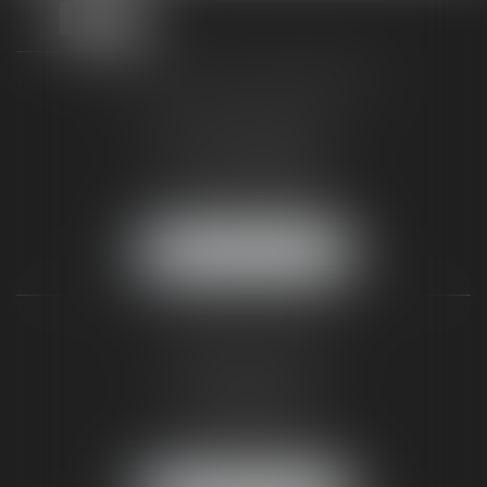
TAXLENS FONTAINEBLEAU
187 rue Grande
77300 FONTAINEBLEAU
Tél :
01 64 22 82 71
Fax :
01 64 23 01 59
NOUS LOCALISER
TAXLENS PARIS
31 rue de Penthièvre
75008 PARIS
Tél :
01 47 23 41 00
Fax :
01 64 23 01 59