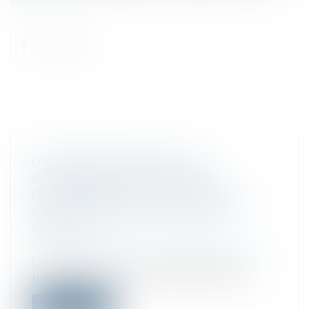
GROUPE DE SOCIÉTÉS : LOI
APPLICABLE EN MATIÈRE DE
RESPONSABILITÉ D’UNE SOCIÉTÉ
GRAND-MÈRE D’UNE FILIALE EN
FAILLITE
Droit des sociétés
/
Procédures collectives
La loi applicable à une obligation de
réparation au titre du devoir de dilige...
Lire la suite