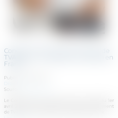
Conditions de remboursement de
TVA pour un assujetti non établi en
France
Publié le :
21/04/2022
Droit fiscal
Source :
www.lexbase.fr
Le Conseil d’État est revenu, dans un arrêt du 1er
avril 2022, sur les conditions de remboursement
de TVA pour un assujetti non établi en France.
Lire la suite