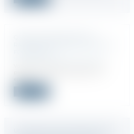
QUELLES CONDITIONS POUR
RATTACHER UN ENFANT MAJEUR AU
FOYER FISCAL ?
Droit fiscal
/
Fiscalité des particuliers
Votre enfant a 18 ans et commence à
percevoir ses premiers revenus ? Un
enfan...
Lire la suite
UN GÉRANT D'EURL RÉVOQUÉ POUR