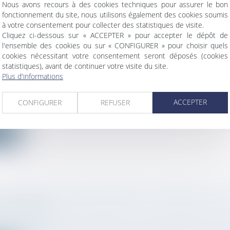
Nous avons recours à des cookies techniques pour assurer le bon
fonctionnement du site, nous utilisons également des cookies soumis
à votre consentement pour collecter des statistiques de visite.
Cliquez ci-dessous sur « ACCEPTER » pour accepter le dépôt de
l'ensemble des cookies ou sur « CONFIGURER » pour choisir quels
UTÉ D'INTÉRÊTS ENTRE UNE ASSOCIATIO
cookies nécessitant votre consentement seront déposés (cookies
ISE : GESTION NON DÉSINTÉRESSÉE - 
statistiques), avant de continuer votre visite du site.
 LEFEBVRE
Plus d'informations
/
Fiscalité des professionnels
ation qui entretient des liens privilégiés avec une
ACCEPTER
CONFIGURER
REFUSER
ite
ULS LES STATUTS RÉGISSENT SA DIRECTION -
 LEFEBVRE
ociétés
/
Droit des sociétés commerciales et professio