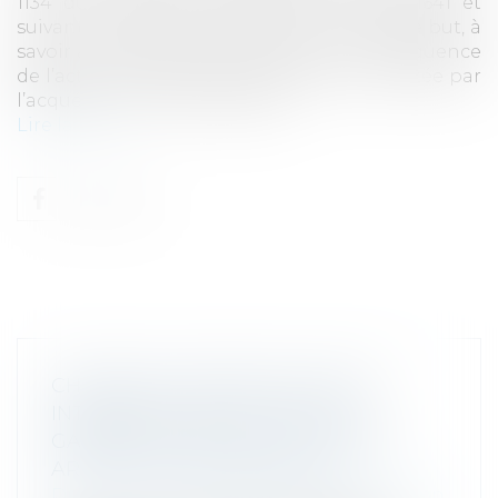
1134 du Code civil puis sur les articles 1641 et
suivants du même code, tendent au même but, à
savoir à la garantie du fabricant en conséquence
de l’action en résolution de la vente intentée par
l’acquéreur contre le vendeur...
Lire la suite
CHAÎNE DE CONTRATS ET EFFET
INTERRUPTIF DE L'ACTION EN
GARANTIE FONDÉE SUR L'ANCIEN
ARTICLE 1134 DU CODE CIVIL
Droit commercial
/
Droit de la distribution