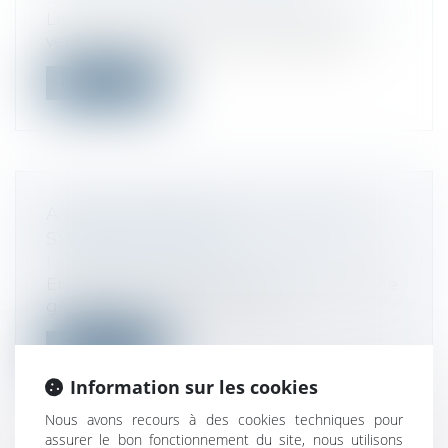
Les actions successives engagées par un
vendeur contre le fabricant, fondées...
Lire la suite
A QUELS IMPÔTS SONT SOUMIS LES
SYNDICATS MIXTES ?
Droit fiscal
/
Fiscalité immobilière
En application de l’article L. 5212-1 du code
général des collectivités terri...
Lire la suite
Information sur les cookies
Nous avons recours à des cookies techniques pour
assurer le bon fonctionnement du site, nous utilisons