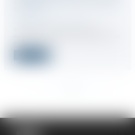
JURIDIQUE CONTRE LES COMPAGNIES
AÉRIENNES
Droit commercial
/
Droit de la
concurrence
Vendredi 24 mai 2019, l’Association
européenne des agents de voyages et des
t...
Lire la suite
<<
<
...
379
380
381
382
383
384
385
...
>
>>