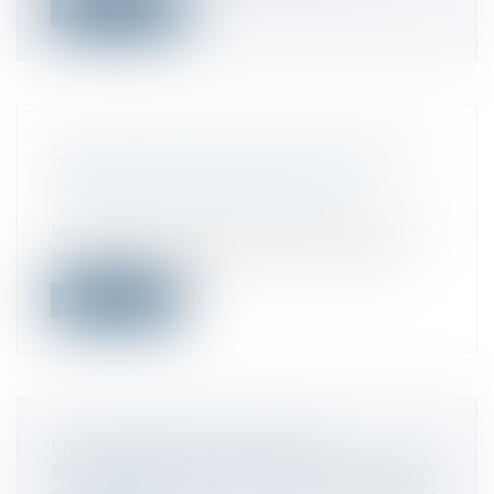
Lire la suite
QUELLES RÉDUCTIONS FISCALES EN
2019 DANS LE CADRE DU CITE?
Droit fiscal
/
Fiscalité des particuliers
Les travaux d'économie d'énergie dans la
résidence principale donnent droit à...
Lire la suite
LES AGENCES DE VOYAGES
EUROPÉENNES PARTENT EN GUERRE