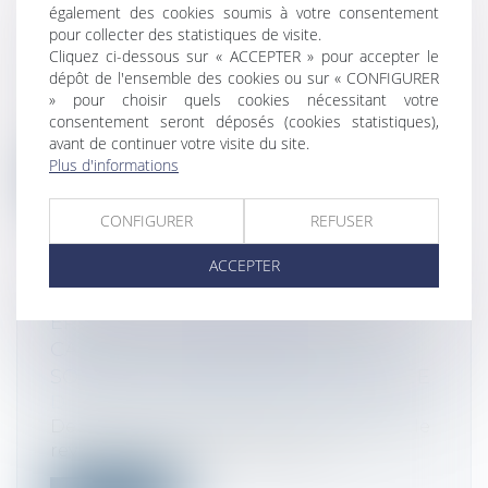
également des cookies soumis à votre consentement
LE SÉNAT ADOPTE LE TEXTE SUR LA
pour collecter des statistiques de visite.
Cliquez ci-dessous sur « ACCEPTER » pour accepter le
TAXE GAFA
dépôt de l'ensemble des cookies ou sur « CONFIGURER
Droit fiscal
» pour choisir quels cookies nécessitant votre
Le Sénat a adopté la nuit dernière le
consentement seront déposés (cookies statistiques),
projet de loi portant création d’une ta...
avant de continuer votre visite du site.
Plus d'informations
Lire la suite
CONFIGURER
REFUSER
ACCEPTER
ERREURS SUR ACOMPTES DANS LE
CADRE DU PRÉLÈVEMENT À LA
SOURCE ET RÉCLAMATION ANTICIPÉE
Droit fiscal
/
Fiscalité des professionnels
Depuis le 1er janvier dernier, l’impôt sur le
revenu des chefs d’entreprise e...