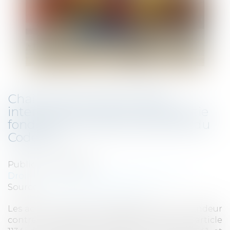
Chaîne de contrats et effet
interruptif de l'action en garantie
fondée sur l'ancien article 1134 du
Code civil
Publié le :
07/06/2019
Droit commercial
/
Droit de la distribution
Source :
www.actualitesdudroit.fr
Les actions successives engagées par un vendeur
contre le fabricant, fondées sur l’ancien article