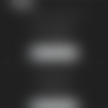
TAXLENS FONTAINEBLEAU
187 rue Grande
77300 FONTAINEBLEAU
Tél :
01 64 22 82 71
Fax :
01 64 23 01 59
NOUS LOCALISER
TAXLENS PARIS
31 rue de Penthièvre
75008 PARIS
Tél :
01 47 23 41 00
Fax :
01 64 23 01 59
NOUS LOCALISER