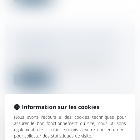
IMPOSITION DES VENTES DE BIENS
PERSONNELS
Droit fiscal
/
Fiscalité des particuliers
Les particuliers qui vendent leurs biens
personnels, par Internet, à l’aide d...
Lire la suite
Information sur les cookies
Nous avons recours à des cookies techniques pour
CESSION DU FONDS DE COMMERCE
assurer le bon fonctionnement du site, nous utilisons
DE L'ENTREPRISE EN LIQUIDATION ET
également des cookies soumis à votre consentement
CLAUSE D'AGRÉMENT DU BAILLEUR
pour collecter des statistiques de visite.