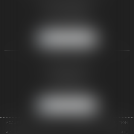
187 rue Grande
77300 FONTAINEBLEAU
Tél :
01 64 22 82 71
Fax :
01 64 23 01 59
NOUS LOCALISER
TAXLENS PARIS
31 rue de Penthièvre
75008 PARIS
Tél :
01 47 23 41 00
Fax :
01 64 23 01 59
NOUS LOCALISER
ACCUEIL
CABINET
ÉQUIPE
DOMAINES D'INTERVENTION
ACTUALITÉS
CONTACT
HONORAIRES
PLAN DU SITE