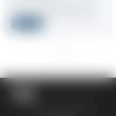
Droit fiscal
/
Fiscalité des professionnels
Tout compte bancaire ouvert, utilisé ou
clos à l’étranger par une personne ph...
Lire la suite
<<
<
...
177
178
179
180
181
182
183
...
>
>>
TAXLENS FONTAINEBLEAU