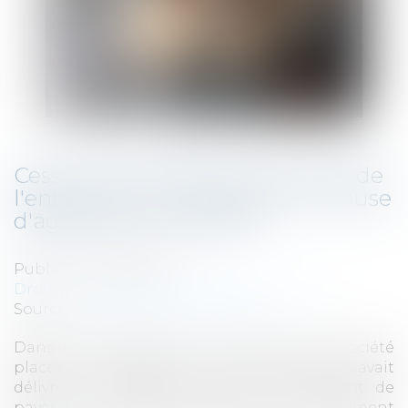
Cession du fonds de commerce de
l'entreprise en liquidation et clause
d'agrément du bailleur
Publié le :
04/05/2023
Droit des sociétés
/
Procédures collectives
Source :
www.lemag-juridique.com
Dans un litige opposant un bailleur à une société
placée en liquidation judiciaire, le bailleur avait
délivré au liquidateur un commandement de
payer les loyers postérieurs au jugement