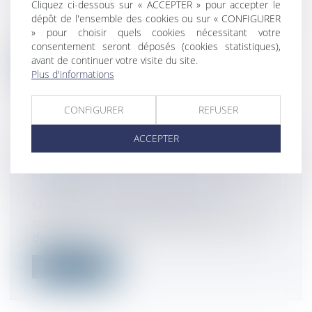
Cliquez ci-dessous sur « ACCEPTER » pour accepter le
Droit des sociétés
/
Procédures collectives
dépôt de l'ensemble des cookies ou sur « CONFIGURER
Dans un litige opposant un bailleur à une
» pour choisir quels cookies nécessitant votre
société placée en liquidation judic...
consentement seront déposés (cookies statistiques),
avant de continuer votre visite du site.
Lire la suite
Plus d'informations
CONFIGURER
REFUSER
ACCEPTER
FAUT-IL INVESTIR DANS UNE SCPI
FISCALE ?
Droit fiscal
/
Fiscalité immobilière
Moins connues que les SCPI de
rendement, les SCPI fiscales investissent
dans...
Lire la suite