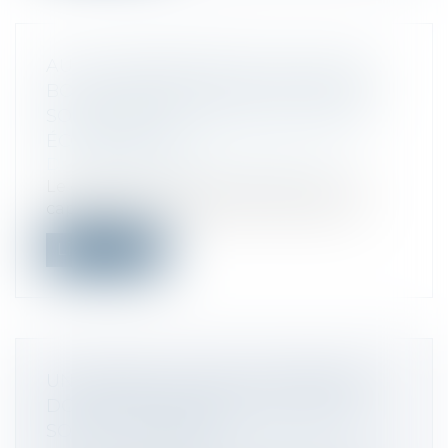
AUTOCONSOMMATION COLLECTIVE :
BOUCL ENERGIE LÈVE 34 M€ POUR
SOLARISER LES ZONES D'ACTIVITÉS
ÉCONOMIQUES
Droit des sociétés
/
Levées de fonds
Le gérant de fonds Conquest entre au
capital de la société Boucl Energie, à h...
Lire la suite
UN COMPTE UTILISÉ À L’ÉTRANGER
DOIT ÊTRE DÉCLARÉ, QUEL QU’EN
SOIT LE TITULAIRE