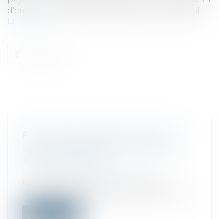
d'ouverture, puis demandé la résiliation du bail...
Lire la suite
FISCALITÉ -TAXE ANNUELLE DE 3 %
SUR LES IMMEUBLES : VOUS AVEZ
JUSQU’AU 15 MAI !
Droit fiscal
/
Fiscalité locale
Les entités juridiques françaises ou
étrangères qui détiennent au 1er janvier...
Lire la suite