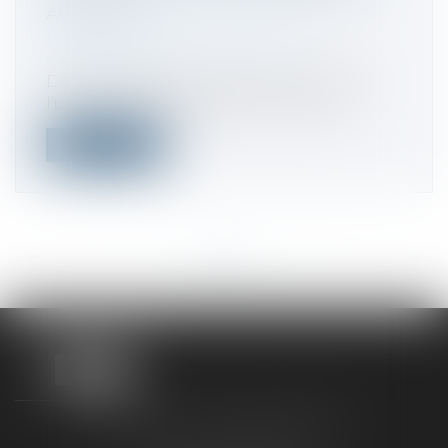
AVRIL 2025
Droit commercial
/
Droit de la
concurrence
Dans le cadre du litige entre Vivendi et
l'un de ses actionnaires minoritaire...
Lire la suite
<<
<
...
43
44
45
46
47
48
49
...
>
>>
TAXLENS FONTAINEBLEAU