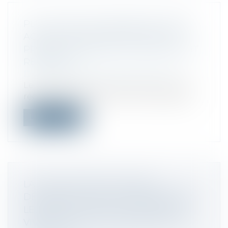
PLUS-VALUE DE CESSION DE TITRES
ACQUIS PAR INCORPORATION DE
PRIMES D’ÉMISSION ET ABATTEMENT
RENFORCÉ
Droit fiscal
/
Fiscalité des particuliers
Le tribunal administratif de Melun s’est
récemment prononcé sur les modalités...
Lire la suite
LA COUR D’APPEL DE PARIS
DEMANDE À L’AMF DE RÉEXAMINER
LES MODALITÉS DE LA SCISSION DE
VIVENDI : VOIR LA DÉCISION DU 22