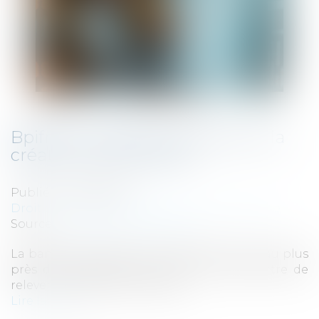
Bpifrance, l’effet de levier pour la
création d’entreprises
Publié le :
12/05/2025
Droit des sociétés
/
Transmission d’entreprise
Source :
groupe-ecomedia.com
La banque publique d’investissement est au plus
près des entrepreneurs pour leur permettre de
relever les défis économiques...
Lire la suite