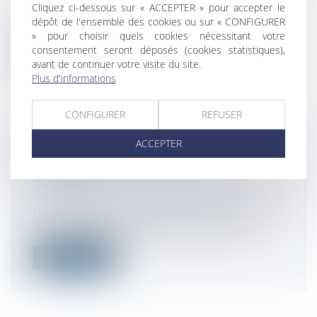
Cliquez ci-dessous sur « ACCEPTER » pour accepter le
La Cour de cassation s’est prononcée,
dépôt de l'ensemble des cookies ou sur « CONFIGURER
dans un arrêt rendu sous l’empire de l’...
» pour choisir quels cookies nécessitant votre
consentement seront déposés (cookies statistiques),
Lire la suite
avant de continuer votre visite du site.
Plus d'informations
CONFIGURER
REFUSER
ACCEPTER
L’IMPÔT SUR LA FORTUNE
IMMOBILIÈRE (IFI) ET DÉLAI DE
REPRISE
Droit fiscal
/
Fiscalité immobilière
Depuis 2018, l’IFI (Impôt sur la Fortune
Immobilière) remplace l’ISF (Impôt d...
Lire la suite