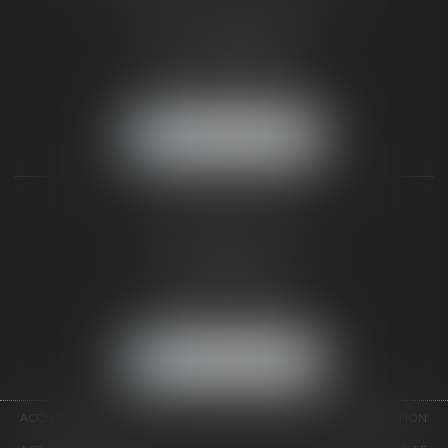
187 rue Grande
77300 FONTAINEBLEAU
Tél :
01 64 22 82 71
Fax :
01 64 23 01 59
NOUS LOCALISER
TAXLENS PARIS
31 rue de Penthièvre
75008 PARIS
Tél :
01 47 23 41 00
Fax :
01 64 23 01 59
NOUS LOCALISER
ACCUEIL
CABINET
ÉQUIPE
DOMAINES D'INTERVENTION