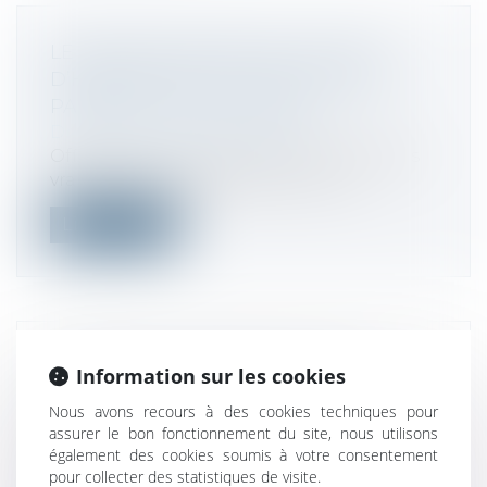
LE RETOUR DISCRET DE LA TAXE
D’HABITATION, OU L’ART DE FAIRE
PASSER LA PILULE FISCALE
Droit fiscal
/
Fiscalité locale
Officiellement supprimée, elle n'a jamais
vraiment quitté les esprits. Dans u...
Lire la suite
INFORMATION ANNUELLE DE LA
Information sur les cookies
CAUTION : L’OBLIGATION PERDURE
Nous avons recours à des cookies techniques pour
JUSQU’À L’EXTINCTION TOTALE DE LA
assurer le bon fonctionnement du site, nous utilisons
DETTE !
également des cookies soumis à votre consentement
Droit de la consommation
pour collecter des statistiques de visite.