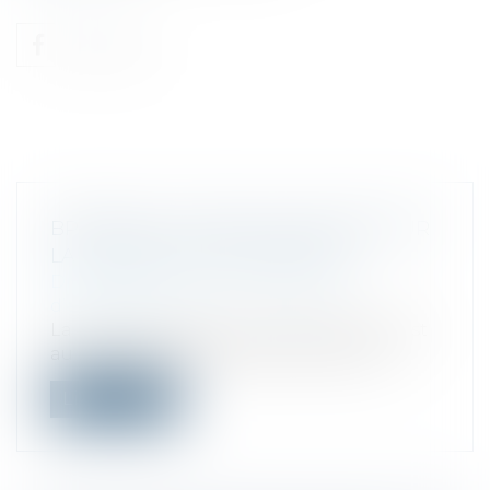
BPIFRANCE, L’EFFET DE LEVIER POUR
LA CRÉATION D’ENTREPRISES
Droit des sociétés
/
Transmission
d’entreprise
La banque publique d’investissement est
au plus près des entrepreneurs pour l...
Lire la suite