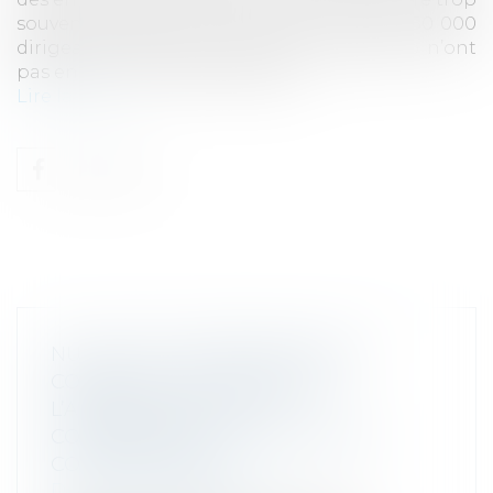
souvent négligé. Dans la région, près de 50 000
dirigeants ont plus de 60 ans : beaucoup n’ont
pas encore anticipé la question...
Lire la suite
NULLITÉ ET CONFIRMATION DU
CONTRAT VICIÉ : ZOOM SUR
L’APPRÉCIATION DE LA
CONNAISSANCE DU VICE PAR LE
CONSOMMATEUR
Droit de la consommation