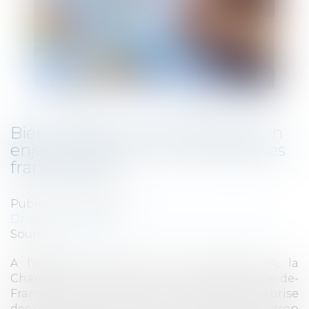
Bien anticiper sa transmission, un
enjeu majeur pour les entreprises
franciliennes
Publié le :
07/07/2025
Droit des sociétés
/
Transmission d’entreprise
Source :
www.jss.fr
A l'occasion des 100 ans du réseau CMA, la
Chambre de métiers et de l’artisanat Île-de-
France a mis en lumière la question de la reprise
des entreprises. Un sujet crucial, mais encore trop