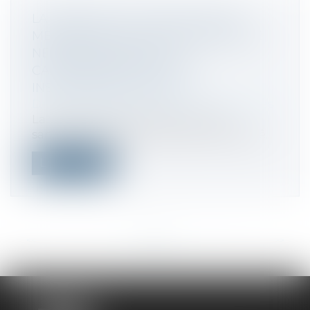
LA RÉUSSITE OU L’ÉCHEC D’UNE
MESURE DE FAILLITE PERSONNELLE
NE DÉPEND PAS DE LA
CARACTÉRISATION D’UNE
INSUFFISANCE D’ACTIF !
Droit des sociétés
/
Procédures collectives
La faillite personnelle est une des
sanctions les plus lourdes qui puissent ê...
Lire la suite
<<
<
...
30
31
32
33
34
35
36
...
>
>>