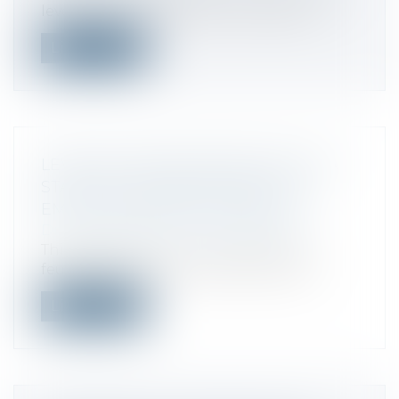
levées de fonds record et un regain d...
Lire la suite
LEVÉE DE FONDS RECORD POUR LA
START-UP DE MIRA MURATI, L'EX-
EMPLOYÉE VEDETTE D'OPENAI
Droit des sociétés
/
Levées de fonds
Thinking Machines n’a ni produit, ni
feuille de route, ni véritable site Web....
Lire la suite