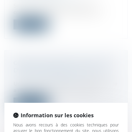
Selon l’article 1182 du Code civil, la
confirmation est l’acte par lequel cel...
Lire la suite
GESTION DES IMPÔTS LOCAUX : DES
DYSFONCTIONNEMENTS RELEVÉS
Droit fiscal
/
Fiscalité locale
Une mission d'information parlementaire
a rendu, le 18 juin 2025, son rapport...
Lire la suite
Information sur les cookies
Nous avons recours à des cookies techniques pour
assurer le bon fonctionnement du site, nous utilisons