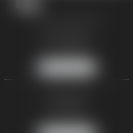
TAXLENS FONTAINEBLEAU
187 rue Grande
77300 FONTAINEBLEAU
Tél :
01 64 22 82 71
Fax :
01 64 23 01 59
NOUS LOCALISER
TAXLENS PARIS
31 rue de Penthièvre
75008 PARIS
Tél :
01 47 23 41 00
Fax :
01 64 23 01 59