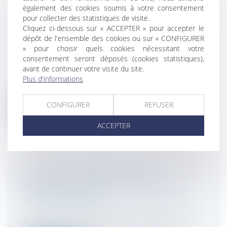
également des cookies soumis à votre consentement
BIEN ANTICIPER SA TRANSMISSION,
pour collecter des statistiques de visite.
UN ENJEU MAJEUR POUR LES
Cliquez ci-dessous sur « ACCEPTER » pour accepter le
dépôt de l'ensemble des cookies ou sur « CONFIGURER
ENTREPRISES FRANCILIENNES
» pour choisir quels cookies nécessitant votre
Droit des sociétés
/
Transmission
consentement seront déposés (cookies statistiques),
d’entreprise
avant de continuer votre visite du site.
A l'occasion des 100 ans du réseau CMA, la
Plus d'informations
Chambre de métiers et de l’artisan...
CONFIGURER
REFUSER
Lire la suite
ACCEPTER
LES OPÉRATIONS DE FUSION-
ACQUISITION DANS LES ÉNERGIES
RENOUVELABLES
Droit des sociétés
/
Fusions et acquisitions
Porté par des méga-deals ambitieux, des