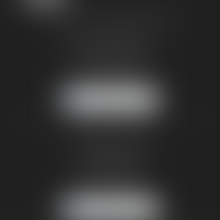
TAXLENS FONTAINEBLEAU
187 rue Grande
77300 FONTAINEBLEAU
Tél :
01 64 22 82 71
Fax :
01 64 23 01 59
NOUS LOCALISER
TAXLENS PARIS
31 rue de Penthièvre
75008 PARIS
Tél :
01 47 23 41 00
Fax :
01 64 23 01 59
NOUS LOCALISER