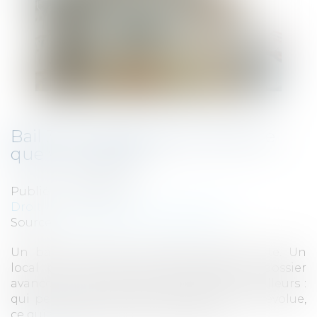
Bail 3 6 9 : durée, loyer, sortie, ce
que vous signez
Publié le :
19/05/2026
Droit commercial
/
Baux commerciaux
Source :
boursimmo-entreprise09.fr
Un bail commercial se signe souvent vite. Un
local plaît, le loyer semble tenable, le dossier
avance, et pourtant les vrais sujets sont ailleurs :
qui peut partir quand, comment le loyer évolue,
ce qui se passe si l’activité change, et ...