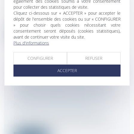
également des cookies soumis à votre consentement
Droit des sociétés
/
Procédures collectives
pour collecter des statistiques de visite.
La Cour de cassation rappelle avec
Cliquez ci-dessous sur « ACCEPTER » pour accepter le
fermeté que la compensation en
dépôt de l'ensemble des cookies ou sur « CONFIGURER
procédure c...
» pour choisir quels cookies nécessitant votre
consentement seront déposés (cookies statistiques),
Lire la suite
avant de continuer votre visite du site.
Plus d'informations
CONFIGURER
REFUSER
ACCEPTER
DÉTERMINATION DE LA NOTION DE
SOCIÉTÉ À PRÉPONDÉRANCE
IMMOBILIÈRE DANS LA CONVENTION
FISCALE FRANCO-RUSSE ET RENVOI
AU DROIT INTERNE FRANÇAIS
Droit fiscal
/
Fiscalité des particuliers
Un contribuable résident fiscal russe
détenait 100 % du capital d’une société...