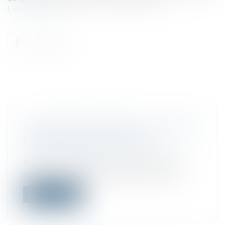
Lire la suite
UNE LEVÉE DE FONDS DE 4 MILLIONS
D’EUROS POUR NUTRI & CO
Droit des sociétés
/
Levées de fonds
Nutri&co a été fondé en 2017, avec pour
objectif de devenir le leader europée...
Lire la suite