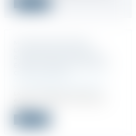
Lire la suite
MASSE DES OBLIGATAIRES :
L’AUTORISATION D’AGIR PEUT
RÉSULTER D’UNE CONSULTATION
ÉCRITE ET ÊTRE RÉGULARISÉE EN
COURS D’INSTANCE
Droit des sociétés
/
Droit des sociétés
commerciales et professionnelles
La Cour de cassation confirme une
évolution notable dans le régime de
l’actio...
Lire la suite