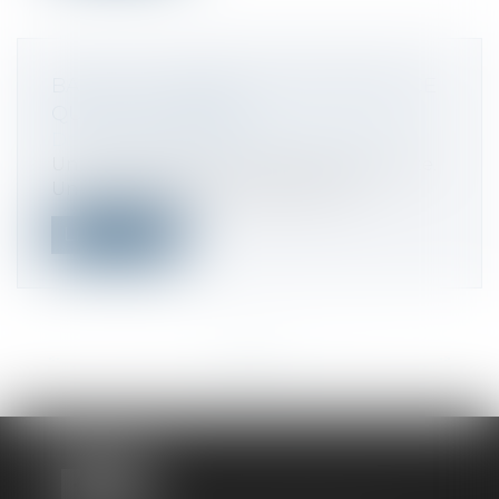
BAIL 3 6 9 : DURÉE, LOYER, SORTIE, CE
QUE VOUS SIGNEZ
Droit commercial
/
Baux commerciaux
Un bail commercial se signe souvent vite.
Un local plaît, le loyer semble ten...
Lire la suite
<<
<
...
13
14
15
16
17
18
19
...
>
>>