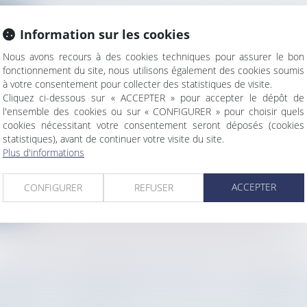
ite
Information sur les cookies
Nous avons recours à des cookies techniques pour assurer le bon
fonctionnement du site, nous utilisons également des cookies soumis
à votre consentement pour collecter des statistiques de visite.
Cliquez ci-dessous sur « ACCEPTER » pour accepter le dépôt de
l'ensemble des cookies ou sur « CONFIGURER » pour choisir quels
DOMICILIAIRE FISCALE : SEULE L’ORDONNA
cookies nécessitant votre consentement seront déposés (cookies
IFIÉE À L’OCCUPANT DES LIEUX
statistiques), avant de continuer votre visite du site.
/
Fiscalité immobilière
Plus d'informations
cassation rappelle que la procédure de visite et de sais
ACCEPTER
CONFIGURER
REFUSER
ite
ISSION EUROPÉENNE RENVOIE À L’AUTORI
RENCE L’EXAMEN DE LA CRÉATIO