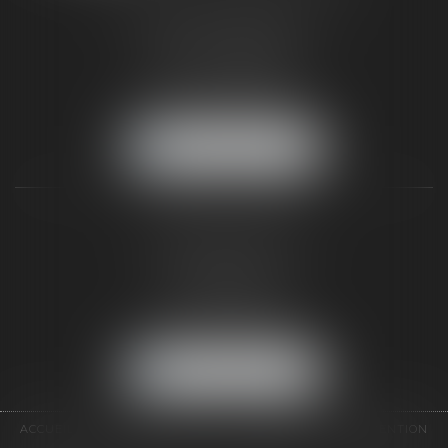
187 rue Grande
77300 FONTAINEBLEAU
Tél :
01 64 22 82 71
Fax :
01 64 23 01 59
NOUS LOCALISER
TAXLENS PARIS
31 rue de Penthièvre
75008 PARIS
Tél :
01 47 23 41 00
Fax :
01 64 23 01 59
NOUS LOCALISER
ACCUEIL
CABINET
ÉQUIPE
DOMAINES D'INTERVENTION