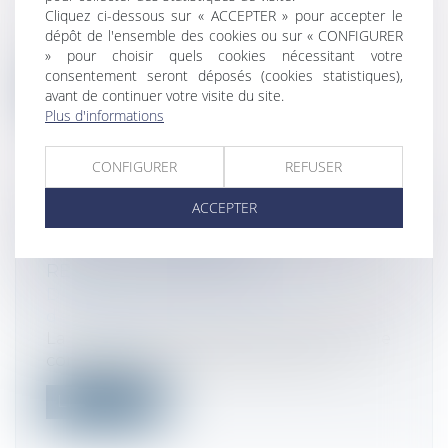
Droit fiscal
/
Fiscalité locale
Cliquez ci-dessous sur « ACCEPTER » pour accepter le
Les impôts locaux ont été instaurés pour
dépôt de l'ensemble des cookies ou sur « CONFIGURER
financer le budget des collectivités...
» pour choisir quels cookies nécessitant votre
consentement seront déposés (cookies statistiques),
Lire la suite
avant de continuer votre visite du site.
Plus d'informations
CONFIGURER
REFUSER
ACCEPTER
ASPECTS JURIDIQUES
INCONTOURNABLES LORS DE LA
REPRISE D'ENTREPRISE
Droit des sociétés
/
Transmission
d’entreprise
La reprise d’entreprise est une démarche
complexe qui peut s’avérer être un v...
Lire la suite