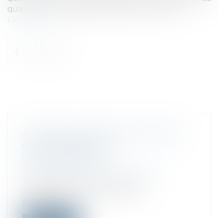
quand les banques leur fermaient la porte...
Lire la suite
ASTUCES QUI ONT FAIT L'ATOUT DE
CES CAMPAGNES DE
CROWDFUNDING
Droit des sociétés
/
Levées de fonds
Tous les jours, sur la toile on voit
apparaître des demandes de
participation...