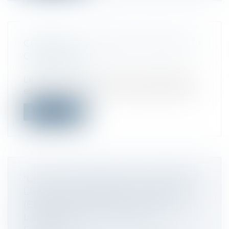
CRÉATION DU CONSEIL NATIONAL DU
COMMERCE
Droit commercial
Le Conseil national du commerce (CNC)
est défini comme une instance partenari...
Lire la suite
"LA CMA NE DEVRAIT PAS" INTERDIRE
LA FUSION : MICROSOFT PLAIDE
(ENCORE UNE FOIS) SA CAUSE POUR
L’ACQUISITION D’ACTIVISION-