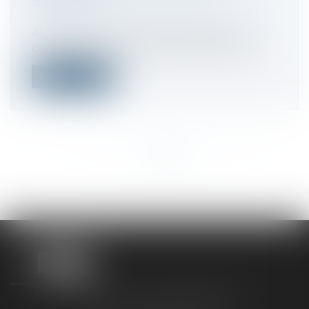
BLIZZARD
Droit des sociétés
/
Fusions et acquisitions
Alors que l’autorité britannique de la
concurrence (CMA) entendait bloquer le...
Lire la suite
<<
<
...
159
160
161
162
163
164
165
...
>
>>
TAXLENS FONTAINEBLEAU