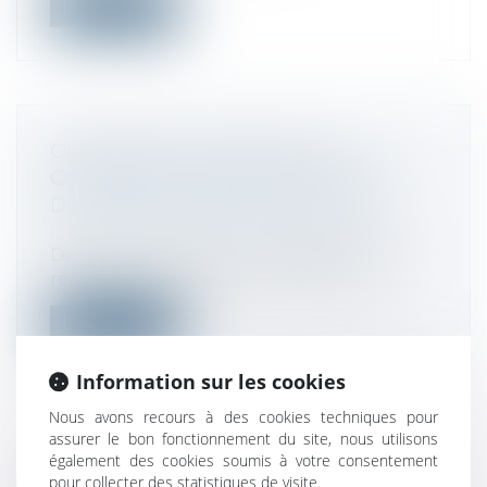
Lire la suite
OUVERTURE DU SERVICE DE
CORRECTION DES DÉCLARATIONS
DES REVENUS PERÇUS EN 2022
Droit fiscal
/
Fiscalité des particuliers
Depuis le 2 août, les contribuables ayant
réalisé leur déclaration des revenu...
Lire la suite
Information sur les cookies
Nous avons recours à des cookies techniques pour
assurer le bon fonctionnement du site, nous utilisons
également des cookies soumis à votre consentement
IMPÔTS LOCAUX : QUELS SONT-ILS ?
pour collecter des statistiques de visite.