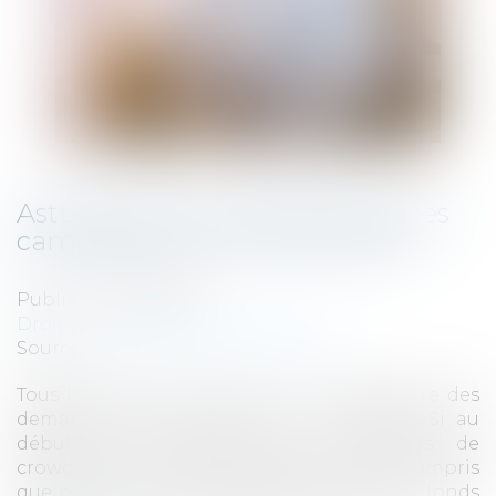
Astuces qui ont fait l'atout de ces
campagnes de crowdfunding
Publié le :
23/08/2023
Droit des sociétés
/
Levées de fonds
Source :
www.dynamique-mag.com
Tous les jours, sur la toile on voit apparaître des
demandes de participation à un projet. Si au
début du lancement des campagnes de
crowdfunding, les entrepreneurs ont compris
que celui-ci lui permettrait de trouver des fonds