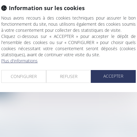
Information sur les cookies
Nous avons recours à des cookies techniques pour assurer le bon
fonctionnement du site, nous utilisons également des cookies soumis
à votre consentement pour collecter des statistiques de visite.
Cliquez ci-dessous sur « ACCEPTER » pour accepter le dépôt de
JETTI N’EST PAS REDEVABLE DE LA TVA FA
l'ensemble des cookies ou sur « CONFIGURER » pour choisir quels
DES CONSOMMATEURS FINAUX N’AYANT AUC
cookies nécessitant votre consentement seront déposés (cookies
TION < TAXE SUR LA VALEUR AJOUTÉE < 
statistiques), avant de continuer votre visite du site.
S FRANCIS LEFEBVRE
Plus d'informations
/
Fiscalité des particuliers
 n'est pas redevable de la TVA qu'il a facturée à tort s'il 
ACCEPTER
CONFIGURER
REFUSER
ite
 MINIMALISTE DU MINISTÈRE DE LA JUSTIC
ÈRE UNIVERSEL DU TRANSFERT UNIVE