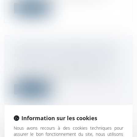
Lire la suite
LES ENJEUX DE CYBERSÉCURITÉ EN
MATIÈRE DE FUSIONS/ACQUISITIONS
Droit des sociétés
/
Fusions et acquisitions
Forescout Technologies dévoile les
résultats de sa dernière étude sur les enj...
Lire la suite
Information sur les cookies
Nous avons recours à des cookies techniques pour
OPTIMISATION FISCALE : 6 PAYS DE
assurer le bon fonctionnement du site, nous utilisons