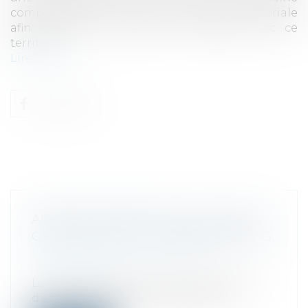
comportant le nom d’une collectivité territoriale
afin d’offrir des services en rapport avec ce
territoire...
Lire la suite
ARRÊT DE PRINCIPE DE LA COUR DE
CASSATION SUR LE CYBERSQUATTING
Droit commercial
/
Droit de la
concurrence
La Cour de cassation a approuvé la cour
d’appel de Versailles qui, après avoi...