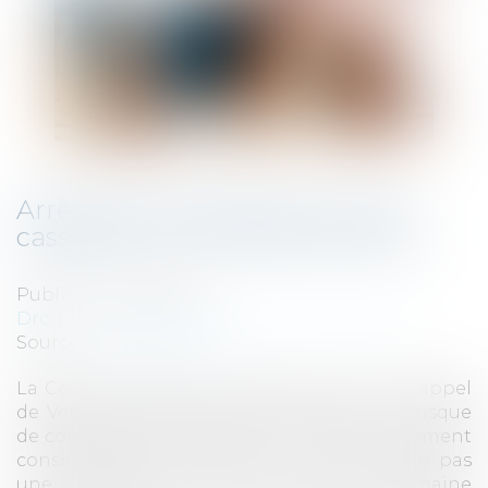
Arrêt de principe de la Cour de
cassation sur le cybersquatting
Publié le :
04/07/2019
Droit commercial
/
Droit de la concurrence
Source :
www.legalis.net
La Cour de cassation a approuvé la cour d’appel
de Versailles qui, après avoir constaté un risque
de confusion dans l’esprit du public, a justement
considéré que la société qui ne démontre pas
une exploitation des noms de domaine