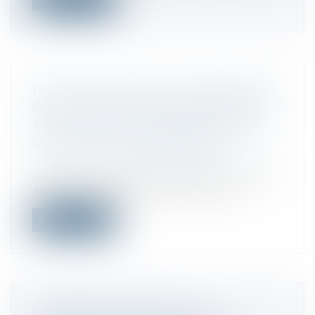
NON APPLICATION DE L'ABATTEMENT
SUR LA PLUS-VALUE DE CESSION DE
TITRE DE L'ASSOCIÉ NON DIRIGEANT
D'UNE STRUCTURE LIBÉRALE
Droit fiscal
/
Fiscalité des professionnels
La Loi de finances pour 2018 a instauré un
abattement fixe de 500.000 euros p...
Lire la suite
EXONÉRATION DES DROITS