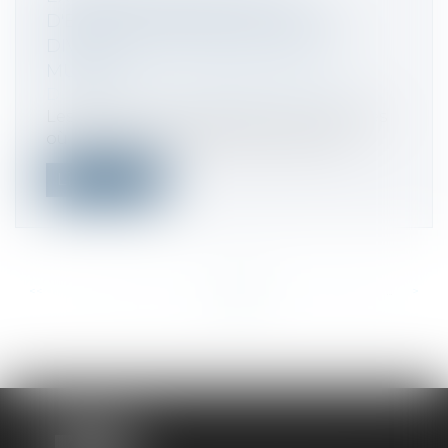
D'ENREGISTREMENT EN CAS DE
DIVORCE PAR CONSENTEMENT
MUTUEL
Droit fiscal
/
Fiscalité des particuliers
Les décisions rendues dans les instances
où l'une au moins des parties bénéfi...
Lire la suite
<<
<
...
374
375
376
377
378
379
380
...
>
>>