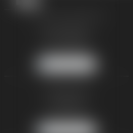
TAXLENS FONTAINEBLEAU
187 rue Grande
77300 FONTAINEBLEAU
Tél :
01 64 22 82 71
Fax :
01 64 23 01 59
NOUS LOCALISER
TAXLENS PARIS
31 rue de Penthièvre
75008 PARIS
Tél :
01 47 23 41 00
Fax :
01 64 23 01 59
NOUS LOCALISER