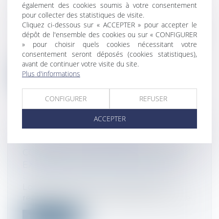
L'UNION DANS VISEUR DE LA
également des cookies soumis à votre consentement
COMMISSION EUROPÉENNE
pour collecter des statistiques de visite.
Droit fiscal
Cliquez ci-dessous sur « ACCEPTER » pour accepter le
dépôt de l'ensemble des cookies ou sur « CONFIGURER
Dans ses recommandations économiques
» pour choisir quels cookies nécessitant votre
aux Etats membres, présentées à
consentement seront déposés (cookies statistiques),
Bruxelle...
avant de continuer votre visite du site.
Plus d'informations
Lire la suite
CONFIGURER
REFUSER
ACCEPTER
DÉCLARATION ERRONÉE DE
CONSTRUCTION NOUVELLE ET NON
EXONÉRATION DE TAXE FONCIÈRE
Droit fiscal
/
Fiscalité immobilière
Lorsque les conditions de fond sont
remplies pour que le redevable de la taxe...
Lire la suite