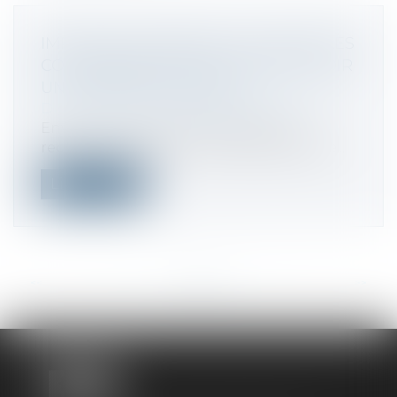
IMPÔT SUR LE REVENU : QUI SONT LES
CONTRIBUABLES QUI VONT RECEVOIR
UN VIREMENT DE BERCY ?
Droit fiscal
/
Fiscalité des particuliers
Environ 9 millions de ménages vont
recevoir à partir de ce mercredi 15 janvie...
Lire la suite
<<
<
...
65
66
67
68
69
70
71
...
>
>>