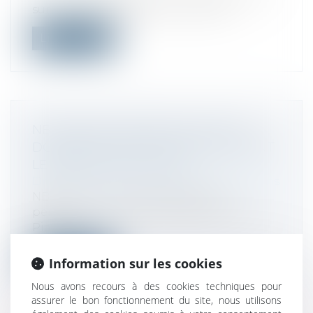
sur la fameuse affaire du « cartel d...
Lire la suite
NB AURORA S'ORIENTE VERS UNE
DOUBLE FUSION-ACQUISITION AVANT
LE RETRAIT DE LA COTE
Droit des sociétés
/
Fusions et acquisitions
NB Aurora, une société de capital
permanent en cours de radiation de la
Piazz...
Lire la suite
Information sur les cookies
Nous avons recours à des cookies techniques pour
assurer le bon fonctionnement du site, nous utilisons