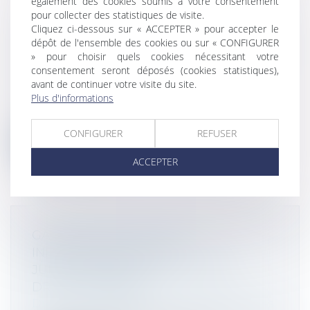
également des cookies soumis à votre consentement
pour collecter des statistiques de visite.
Cliquez ci-dessous sur « ACCEPTER » pour accepter le
PLUS-VALUES IMMOBILIÈRES : LES
dépôt de l'ensemble des cookies ou sur « CONFIGURER
NON-RÉSIDENTS RESTENT CHOYÉS EN
» pour choisir quels cookies nécessitant votre
2025
consentement seront déposés (cookies statistiques),
avant de continuer votre visite du site.
Droit fiscal
/
Fiscalité immobilière
Plus d'informations
Les personnes qui se sont expatriées ou
qui pensent s’installer à l’étranger...
CONFIGURER
REFUSER
Lire la suite
ACCEPTER
GARANTIE DES SALAIRES : UN
INFLÉCHISSEMENT DE
JURISPRUDENCE CONFORME AU
DROIT EUROPÉEN
Droit des sociétés
/
Procédures collectives