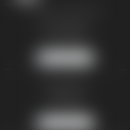
TAXLENS FONTAINEBLEAU
187 rue Grande
77300 FONTAINEBLEAU
Tél :
01 64 22 82 71
Fax :
01 64 23 01 59
NOUS LOCALISER
TAXLENS PARIS
31 rue de Penthièvre
75008 PARIS
Tél :
01 47 23 41 00
Fax :
01 64 23 01 59
NOUS LOCALISER