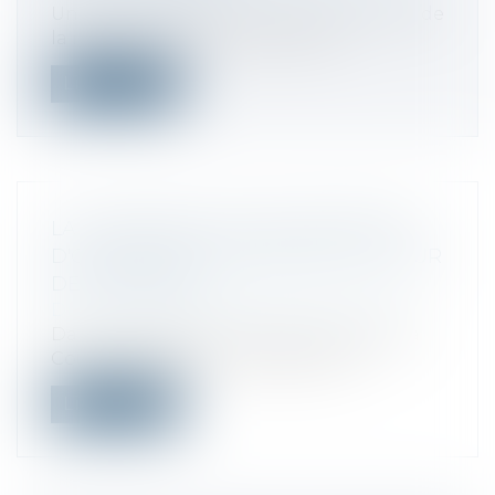
Un salarié, chauffeur-livreur, prend acte de
la rupture de son contrat de tra...
Lire la suite
LA MODÉRATION D'UNE INDEMNITÉ
D'OCCUPATION VALIDÉE PAR LA COUR
DE CASSATION
Droit commercial
/
Baux commerciaux
Dans un arrêt rendu le 15 janvier 2025, la
Cour de cassation a rappelé que l'...
Lire la suite