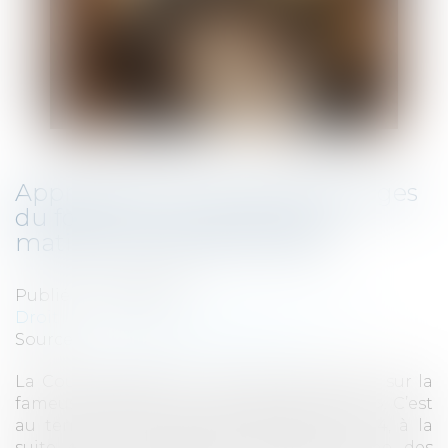
Appréciation souveraine des juges
du fond sur les sanctions en
matière d’ententes illicites
Publié le :
24/01/2025
Droit commercial
/
Droit de la concurrence
Source :
www.lemag-juridique.com
La Cour de cassation a eu à se prononcer sur la
fameuse affaire du « cartel des compotes ». C’est
au terme d’une enquête débutée en 2014, à la
suite d’une demande de clémence d’une des