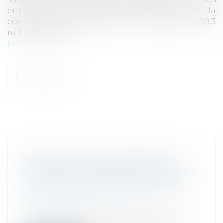
entreprises concernées, que l’Autorité de la
concurrence avait sanctionné à hauteur de 58,3
millions d’euros...
Lire la suite
APPRÉCIATION SOUVERAINE DES
JUGES DU FOND SUR LES SANCTIONS
EN MATIÈRE D’ENTENTES ILLICITES
Droit commercial
/
Droit de la
concurrence
La Cour de cassation a eu à se prononcer