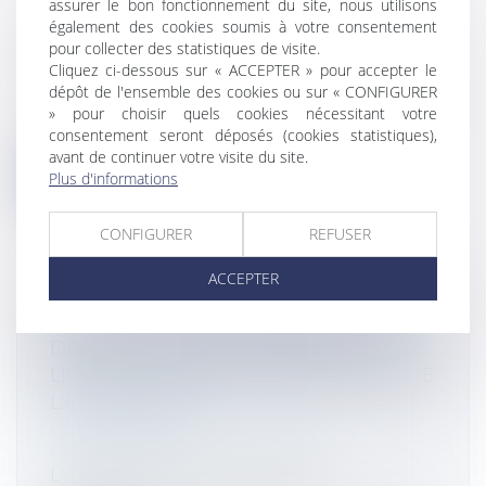
assurer le bon fonctionnement du site, nous utilisons
également des cookies soumis à votre consentement
LIQUIDATION JUDICIAIRE : PAS DE
pour collecter des statistiques de visite.
DISSOLUTION DE PLEIN DROIT
Cliquez ci-dessous sur « ACCEPTER » pour accepter le
Droit des sociétés
/
Procédures collectives
dépôt de l'ensemble des cookies ou sur « CONFIGURER
Sociétés : Si la société prend fin par l'effet
» pour choisir quels cookies nécessitant votre
d'un jugement ordonnant la clô...
consentement seront déposés (cookies statistiques),
avant de continuer votre visite du site.
Plus d'informations
Lire la suite
CONFIGURER
REFUSER
ACCEPTER
ABUS DE POSITION DOMINANTE : LE
DROIT DE LA CONCURRENCE PEUT-IL
LIMITER LA LIBERTÉ D'EXPRESSION DE
L'ENTREPRISE ?
Droit commercial
/
Droit de la
concurrence
L'usage illégitime de la liberté