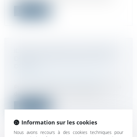
Lire la suite
IDENTIFICATION DES ACTIONNAIRES :
DÉCRET D’APPLICATION DE LA LOI
DDADUE
Droit des sociétés
/
Droit des sociétés
commerciales et professionnelles
Pris pour application des articles du Code
de commerce dans leur rédaction is...
Lire la suite
Information sur les cookies
Nous avons recours à des cookies techniques pour