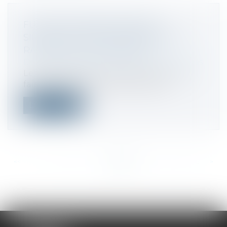
FUSION TRANSFRONTALIÈRE
SIMPLIFIÉE : PAS DE DISPENSE DE
RAPPORT DES DIRIGEANTS
Droit des sociétés
/
Fusions et acquisitions
Les dirigeants d’une société par actions
faisant l’objet d’une fusion transfr...
Lire la suite
<<
<
...
220
221
222
223
224
225
226
...
>
>>