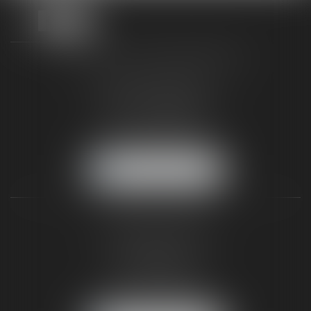
TAXLENS FONTAINEBLEAU
187 rue Grande
77300 FONTAINEBLEAU
Tél :
01 64 22 82 71
Fax :
01 64 23 01 59
NOUS LOCALISER
TAXLENS PARIS
31 rue de Penthièvre
75008 PARIS
Tél :
01 47 23 41 00
Fax :
01 64 23 01 59