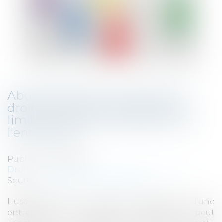
Abus de position dominante : le
droit de la concurrence peut-il
limiter la liberté d'expression de
l'entreprise ?
Publié le :
16/06/2022
Droit commercial
/
Droit de la concurrence
Source :
www.editions-legislatives.fr
L'usage illégitime de la liberté d'expression d'une
entreprise en position dominante peut