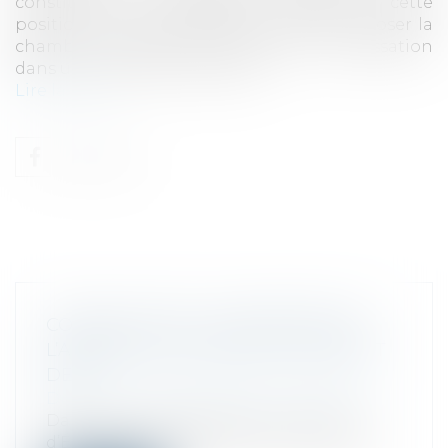
constituer une exploitation abusive de cette
position. Tel est le principe que vient de poser la
chambre commerciale de la Cour de cassation
dans un arrêt du 1er juin 2022.
Lire la suite
CONSEIL D’ÉTAT : CONFORMITÉ DE
L’AMENDE POUR DÉFAUT DE DEB ET
DES
Droit fiscal
/
Fiscalité des professionnels
Dans une récente décision, le Conseil
d’État s’est prononcé sur la conformité...