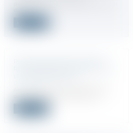
d'expression d'une entreprise en position
do...
Lire la suite
RÉGIME DES VENTES À DISTANCE :
RÉGULARISATION D’ERREURS AVANT
LE 30 SEPTEMBRE 2022
Droit fiscal
Avec la réforme du régime des ventes à
distance depuis le 1er juillet 2021, u...
Lire la suite