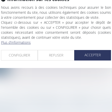
ite
Nous avons recours à des cookies techniques pour assurer le bon
fonctionnement du site, nous utilisons également des cookies soumis
à votre consentement pour collecter des statistiques de visite.
Cliquez ci-dessous sur « ACCEPTER » pour accepter le dépôt de
l'ensemble des cookies ou sur « CONFIGURER » pour choisir quels
cookies nécessitant votre consentement seront déposés (cookies
 DE CONTRÔLE COMMERCIALE ET SOLIDARI
statistiques), avant de continuer votre visite du site.
S
Plus d'informations
ociétés
/
Droit des sociétés commerciales et professio
 cession de contrôle d’une société, le cédant est g
ACCEPTER
CONFIGURER
REFUSER
ite
T DE NOTIFICATION DURANT LA
NTIEUSE : PAS D’ANNULATION DE L’INTÉG