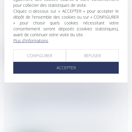
REPRENDRE UNE ENTREPRISE
pour collecter des statistiques de visite.
FAMILIALE : QUEL PROFIL POUR LE
Cliquez ci-dessous sur « ACCEPTER » pour accepter le
REPRENEUR ?
dépôt de l'ensemble des cookies ou sur « CONFIGURER
» pour choisir quels cookies nécessitant votre
Droit des sociétés
/
Transmission
consentement seront déposés (cookies statistiques),
d’entreprise
avant de continuer votre visite du site.
La moitié des entreprises familiales seront
Plus d'informations
transmises dans les dix prochaine...
Lire la suite
CONFIGURER
REFUSER
ACCEPTER
CFE : DÉCLAREZ LA CRÉATION OU LA
REPRISE D’UN ÉTABLISSEMENT EN
2024
Droit des sociétés
/
Transmission
d’entreprise
Les entreprises qui ont créé ou acquis un