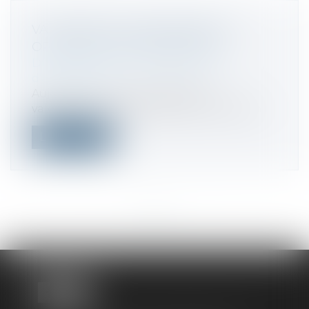
VALORISER SON ENTREPRISE ET
OPTIMISER SA TRANSMISSION
Droit des sociétés
/
Transmission
d’entreprise
Aujourd’hui, entre la baisse des
valorisations des sociétés, et l’utilisation...
Lire la suite
<<
<
...
2
3
4
5
6
7
8
...
>
>>