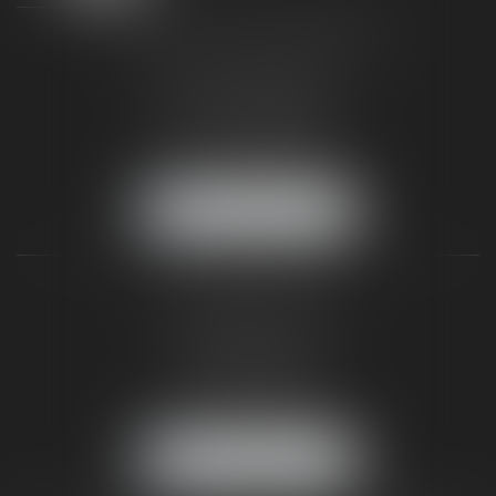
TAXLENS FONTAINEBLEAU
187 rue Grande
77300 FONTAINEBLEAU
Tél :
01 64 22 82 71
Fax :
01 64 23 01 59
NOUS LOCALISER
TAXLENS PARIS
31 rue de Penthièvre
75008 PARIS
Tél :
01 47 23 41 00
Fax :
01 64 23 01 59
NOUS LOCALISER