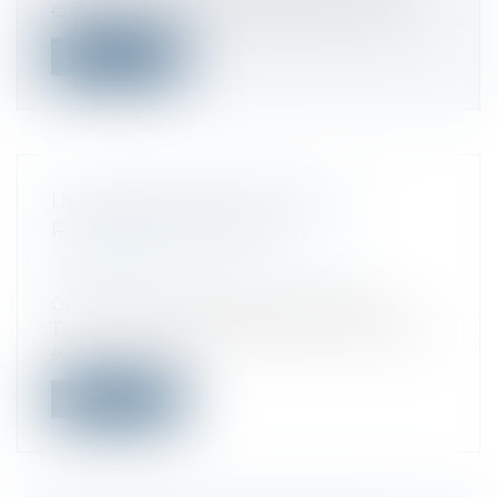
établissement en 2024 doivent sousc...
Lire la suite
UNE CESSION D’ENTREPRISE
RONDEMENT MENÉE
Droit des sociétés
/
Transmission
d’entreprise
Gérante de la SARL TN3D, Elisabeth
Taverne a décidé de céder son entreprise
e...
Lire la suite