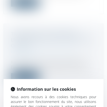
Lire la suite
TRANSMISSION D'ENTREPRISE :
L'IMPORTANCE D'UNE STRATÉGIE DE
CESSION
Droit des sociétés
/
Transmission
d’entreprise
Il se positionne comme un expert de
l’ingénierie de la stratégie de transmiss...
Lire la suite
Information sur les cookies
Nous avons recours à des cookies techniques pour
assurer le bon fonctionnement du site, nous utilisons
également des cookies soumis à votre consentement