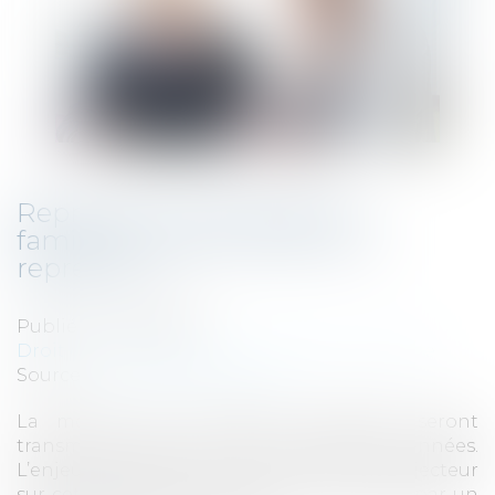
Reprendre une entreprise
familiale : quel profil pour le
repreneur ?
Publié le :
20/01/2025
Droit des sociétés
/
Transmission d’entreprise
Source :
theconversation.com
La moitié des entreprises familiales seront
transmises dans les dix prochaines années.
L’enjeu est de taille. Cet article met le projecteur
sur cette épineuse question de la reprise par un