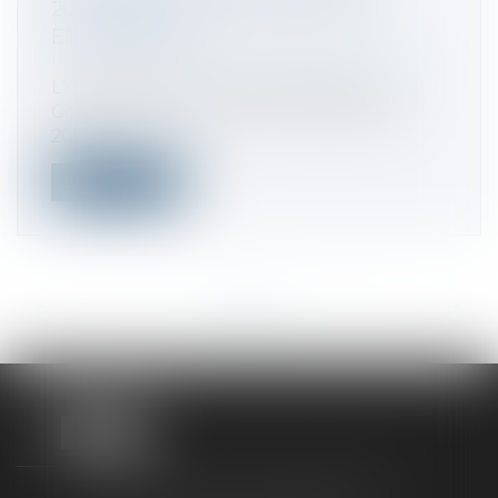
2021PROCÉDURES COLLECTIVES
ENTREPRISES
Droit des sociétés
/
Procédures collectives
L'ordonnance avait été présentée au
Conseil des ministres du 15 septembre
202...
Lire la suite
<<
<
...
21
22
23
24
25
26
27
...
>
>>
TAXLENS FONTAINEBLEAU