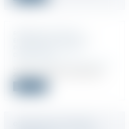
RÉFORME DU DROIT DES
ENTREPRISES EN DIFFICULTÉ :
PUBLICATION DU DÉCRET
D’APPLICATION
Droit des sociétés
/
Procédures collectives
Le décret n° 2021-1218 du 23 septembre
2021 vient préciser les modalités d’ap...
Lire la suite
ORDONNANCE 15 SEPTEMBRE