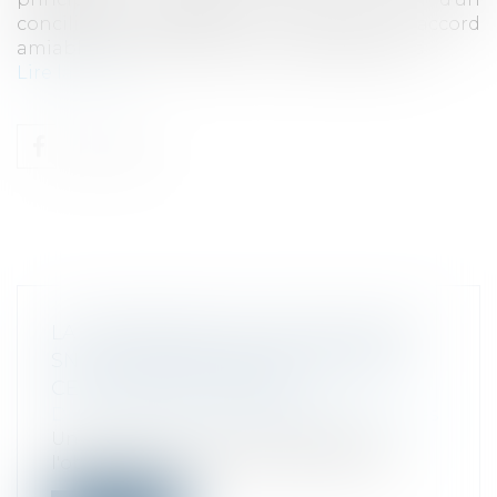
conciliateur désigné par le tribunal, un accord
amiable destiné à mettre fin à ses difficultés.
Lire la suite
LA PROCÉDURE COLLECTIVE D'UNE
SNC ENTRAÎNE OBLIGATOIREMENT
CELLE DE SES ASSOCIÉS
Droit des sociétés
/
Procédures collectives
Une société en nom collectif faisant
l'objet d'une procédure collective, le t...