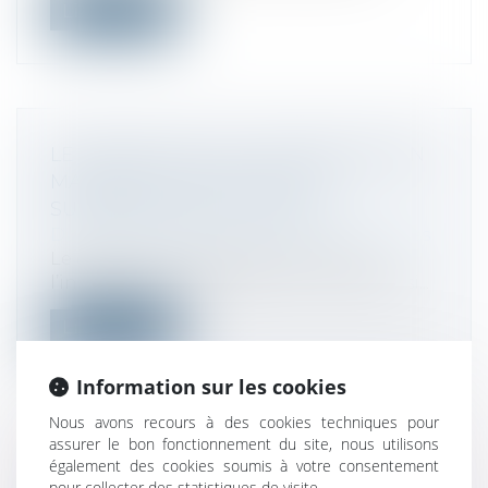
Lire la suite
LE SILENCE VAUT-IL ACCEPTATION EN
MATIÈRE DE MODIFICATION
SUBSTANTIELLE DU PLAN ?
Droit des sociétés
/
Procédures collectives
Le défaut de réponse du créancier à
l’information du greffier sur une proposi...
Lire la suite
Information sur les cookies
Nous avons recours à des cookies techniques pour
assurer le bon fonctionnement du site, nous utilisons
également des cookies soumis à votre consentement
PROCÉDURE DE CONCILIATION : LA
pour collecter des statistiques de visite.