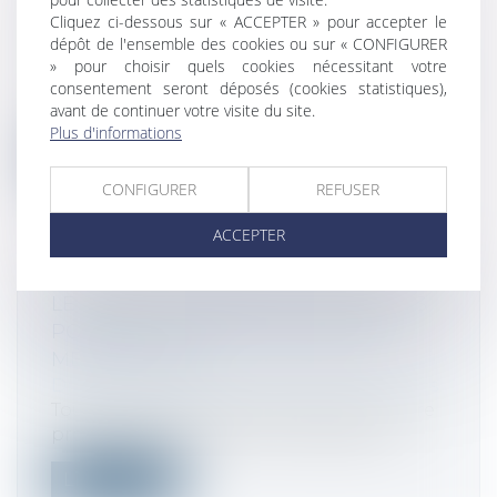
SUSPENSION DU PAIEMENT DES
Cliquez ci-dessous sur « ACCEPTER » pour accepter le
CRÉANCES PEUT ÊTRE IMPOSÉE
dépôt de l'ensemble des cookies ou sur « CONFIGURER
Droit des sociétés
/
Procédures collectives
» pour choisir quels cookies nécessitant votre
consentement seront déposés (cookies statistiques),
La procédure de conciliation a pour objet
avant de continuer votre visite du site.
de permettre à une entreprise en di...
Plus d'informations
Lire la suite
CONFIGURER
REFUSER
ACCEPTER
LE PSE DOIT IDENTIFIER TOUTES LES
POSSIBILITÉS DE RECLASSEMENT,
MÊME EN CDD
Droit des sociétés
/
Procédures collectives
Tous les emplois disponibles doivent être
proposés dans le plan de reclasseme...
Lire la suite