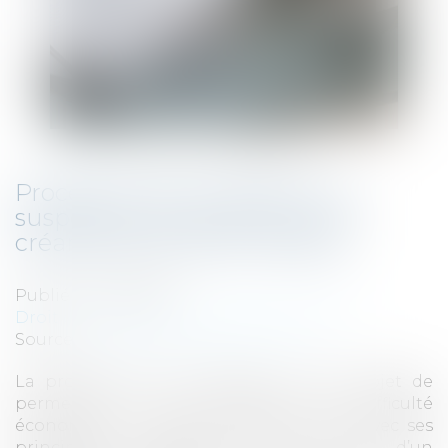
Procédure de conciliation : la
suspension du paiement des
créances peut être imposée
Publié le :
21/10/2021
Droit des sociétés
/
Procédures collectives
Source :
cabinet-rs.expert-infos.com
La procédure de conciliation a pour objet de
permettre à une entreprise en difficulté
économique ou financière de conclure avec ses
principaux créanciers, avec l’aide d’un