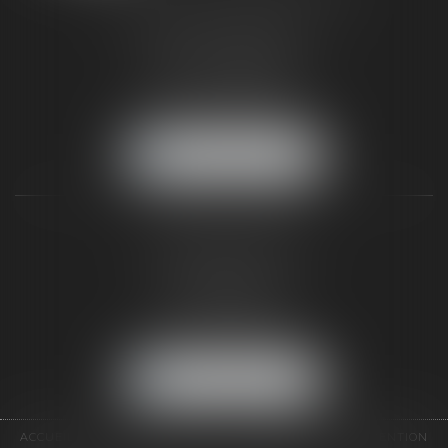
187 rue Grande
77300 FONTAINEBLEAU
Tél :
01 64 22 82 71
Fax :
01 64 23 01 59
NOUS LOCALISER
TAXLENS PARIS
31 rue de Penthièvre
75008 PARIS
Tél :
01 47 23 41 00
Fax :
01 64 23 01 59
NOUS LOCALISER
ACCUEIL
CABINET
ÉQUIPE
DOMAINES D'INTERVENTION