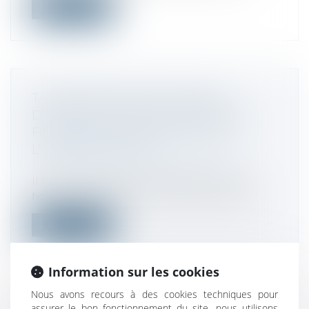
Lire la suite
TALON.ONE LÈVE 114 MILLIONS
D’EUROS POUR FAIRE ENTRER LA
FIDÉLITÉ CLIENT DANS L’ÈRE DE
L’INFRASTRUCTURE
Droit des sociétés
/
Levées de fonds
Il fut un temps où les programmes de
fidélité relevaient du marketing de prox...
Lire la suite
Information sur les cookies
Nous avons recours à des cookies techniques pour
assurer le bon fonctionnement du site, nous utilisons