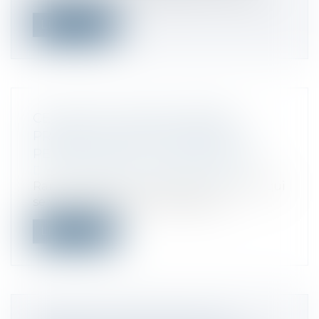
Lire la suite
CE NOUVEAU FONDS HYBRIDE
PROMET UN DEGRÉ UNIQUE DE
PERFORMANCE ET DE RÉSILIENCE
Droit des sociétés
/
Levées de fonds
Ramify, plateforme d'épargne en ligne qui
se veut une alternative digitale à...
Lire la suite