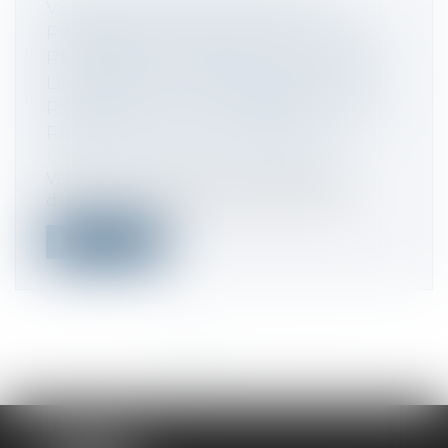
VEESION, SOCIÉTÉ FRANÇAISE
PIONNIÈRE MONDIALE DE L'IA QUI
RECONNAIT ET ANALYSE LES GESTES,
LÈVE 38 MILLIONS D'EUROS POUR
PERMETTRE AUX COMMERÇANTS DE
RÉDUIRE LE VOL EN MAGASIN
Droit des sociétés
/
Levées de fonds
Veesion est née d’un constat simple :
d’une part, le secteur du retail est co...
Lire la suite
<<
<
1
2
3
4
5
6
7
...
>
>>