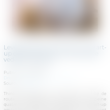
Levée de fonds record pour la start-
up de Mira Murati, l'ex-employée
vedette d'OpenAI
Publié le :
04/07/2025
Droit des sociétés
/
Levées de fonds
Source :
cafetech.fr
Thinking Machines n’a ni produit, ni feuille de
route, ni véritable site Web. Pourtant, à peine
quatre mois après son lancement, la start-up
américaine, que Meta et Apple ont récemment