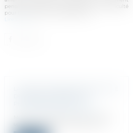
pensé à racheter, n’a éprouvé aucune difficulté
pour lever deux milliards de dollars...
Lire la suite
LA START-UP FRANÇAISE ARAGO LÈVE
DES FONDS POUR SA PUCE
PHOTONIQUE DÉDIÉE À L'IA
Droit des sociétés
/
Levées de fonds
Moins d'un an après sa création, la start-
up française Arago, soutenue par de...