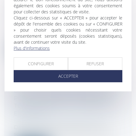
LEVÉE DE FONDS RECORD POUR LA
également des cookies soumis à votre consentement
START-UP DE MIRA MURATI, L'EX-
pour collecter des statistiques de visite.
EMPLOYÉE VEDETTE D'OPENAI
Cliquez ci-dessous sur « ACCEPTER » pour accepter le
dépôt de l'ensemble des cookies ou sur « CONFIGURER
Droit des sociétés
/
Levées de fonds
» pour choisir quels cookies nécessitant votre
Thinking Machines n’a ni produit, ni
consentement seront déposés (cookies statistiques),
feuille de route, ni véritable site Web....
avant de continuer votre visite du site.
Plus d'informations
Lire la suite
CONFIGURER
REFUSER
ACCEPTER
DASTRA LÈVE 4,3 MILLIONS D’EUROS
POUR ACCÉLÉRER SON AVANCÉE
TECHNOLOGIQUE ET COMMERCIALE
EN EUROPE
Droit des sociétés
/
Levées de fonds
Dastra, une entreprise éditrice d’une
solution SaaS pour la gestion de la gou...