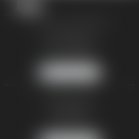
TAXLENS FONTAINEBLEAU
187 rue Grande
77300 FONTAINEBLEAU
Tél :
01 64 22 82 71
Fax :
01 64 23 01 59
NOUS LOCALISER
TAXLENS PARIS
31 rue de Penthièvre
75008 PARIS
Tél :
01 47 23 41 00
Fax :
01 64 23 01 59