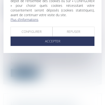
dépôt de l'ensemble des cookies ou sur « CONFIGURER
directive européenne 2019/2121, l’A...
» pour choisir quels cookies nécessitant votre
consentement seront déposés (cookies statistiques),
Lire la suite
avant de continuer votre visite du site.
Plus d'informations
CONFIGURER
REFUSER
ACCEPTER
DUE DILIGENCES, PLUS LONGUES ET
PLUS COMPLEXES
Droit des sociétés
/
Fusions et acquisitions
Dans un contexte d’incertitudes qui rend
les performances futures des entrepr...
Lire la suite
LES INVESTISSEURS ACTIVISTES