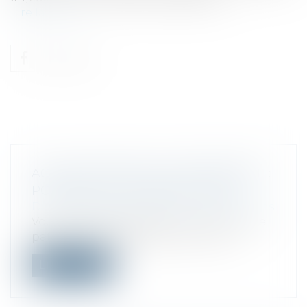
Lire la suite
ACQUISITION/RACHAT D'ENTREPRISE :
POURQUOI ET COMMENT FAIRE ?
Droit des sociétés
/
Fusions et acquisitions
Vous avez décidé de devenir votre propre
patron et vous hésitez entre créer v...
Lire la suite