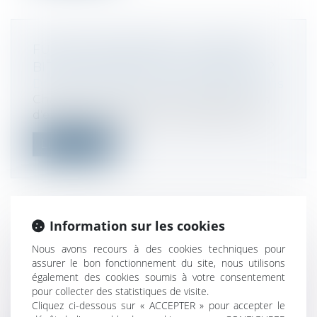
FUSION D'ENTREPRISE : COMMENT
BIEN ANTICIPER CETTE OPÉRATION ?
Droit des sociétés
/
Fusions et acquisitions
Chaque année en France, des centaines
d'entreprises réalisent une opération d...
Lire la suite
Information sur les cookies
FUSIONS, APPORTS ET OPÉRATIONS
Nous avons recours à des cookies techniques pour
ASSIMILÉES : NOUVEAU RÈGLEMENT
assurer le bon fonctionnement du site, nous utilisons
ANC 2023-08
également des cookies soumis à votre consentement
Droit des sociétés
/
Fusions et acquisitions
pour collecter des statistiques de visite.
À la suite de l’ordonnance transposant la
Cliquez ci-dessous sur « ACCEPTER » pour accepter le