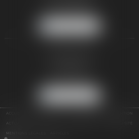
Tél :
01 64 22 82 71
Fax :
01 64 23 01 59
NOUS LOCALISER
TAXLENS PARIS
31 rue de Penthièvre
75008 PARIS
Tél :
01 47 23 41 00
Fax :
01 64 23 01 59
NOUS LOCALISER
ACCUEIL
CABINET
ÉQUIPE
DOMAINES D'INTERVENTION
ACTUALITÉS
CONTACT
HONORAIRES
PLAN DU SITE
MENTIONS LÉGALES
ARTICLES