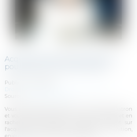
Acquisition/rachat d'entreprise :
pourquoi et comment faire ?
Publié le :
21/03/2024
Droit des sociétés
/
Fusions et acquisitions
Source :
www.juritravail.com
Vous avez décidé de devenir votre propre patron
et vous hésitez entre créer votre entreprise et en
racheter une existante ? Faisons le point sur
l'acquisition/la reprise d'entreprise : définition,
enjeux, process et étapes obligatoires...