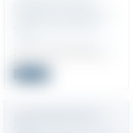
MONDIAUX ONT POUSSÉ LES
ENTREPRISES À SE VENDRE OU À SE
SCINDER EN 2023 ALORS QUE LES
FUSIONS ET ACQUISITIONS ONT
CHUTÉ
Droit des sociétés
/
Fusions et acquisitions
L'année dernière, les investisseurs
activistes du monde entier ont préféré
pa...
Lire la suite
TUP : QUALITÉ POUR AGIR DE LA
SOCIÉTÉ ABSORBANTE DÈS LA
FUSION