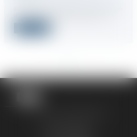
Droit des sociétés
/
Fusions et acquisitions
En cas de fusion-absorption sans création
d’une personne morale nouvelle, l’o...
Lire la suite
<<
<
...
3
4
5
6
7
8
9
...
>
>>
TAXLENS FONTAINEBLEAU
187 rue Grande
77300 FONTAINEBLEAU