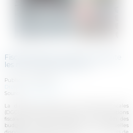
Fiscalité locale : la DGCL présente
les nouvelles dispositions
Publié le :
22/04/2025
Droit fiscal
/
Fiscalité locale
Source :
www.weka.fr
La direction générale des collectivités locales
(DGCL) détaille dans sa note sur les informations
fiscales utiles à la préparation et l’examen des
budgets primitifs locaux les nouvelles
dispositions relatives à la fiscalité locale issues de