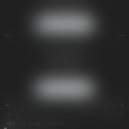
Tél :
01 64 22 82 71
Fax :
01 64 23 01 59
NOUS LOCALISER
TAXLENS PARIS
31 rue de Penthièvre
75008 PARIS
Tél :
01 47 23 41 00
Fax :
01 64 23 01 59
NOUS LOCALISER
ACCUEIL
CABINET
ÉQUIPE
DOMAINES D'INTERVENTION
ACTUALITÉS
CONTACT
HONORAIRES
PLAN DU SITE
MENTIONS LÉGALES
ARTICLES