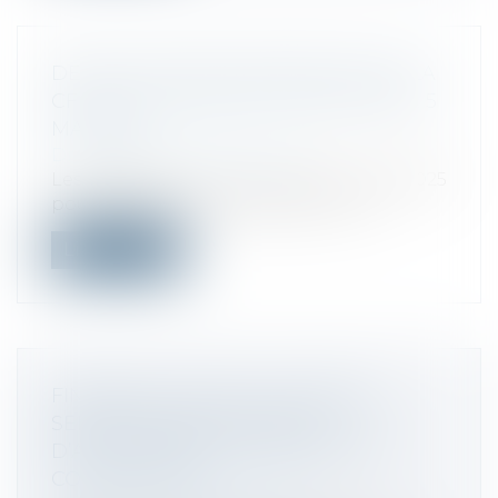
DÉPÔT DES DÉCLARATIONS POUR LA
CFE ET LE SOLDE DE CVAE POUR LE 5
MAI 2025
Droit fiscal
/
Fiscalité locale
Les professionnels ont jusqu’au 5 mai 2025
pour déposer leur déclaration 1447...
Lire la suite
FINANCES LOCALES : LE SENS DU
SERVICE PUBLIC PROPOSE
D’AMÉLIORER LE DIALOGUE ÉTAT-
COLLECTIVITÉS