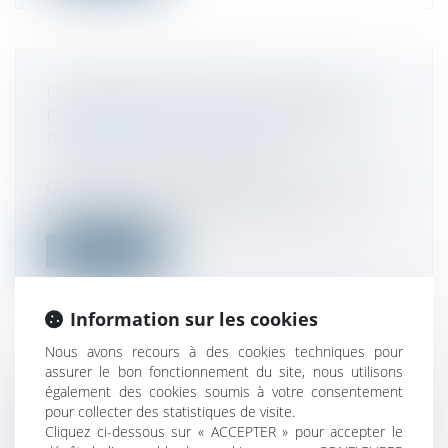
LE RETOUR DISCRET DE LA TAXE
D’HABITATION, OU L’ART DE FAIRE
PASSER LA PILULE FISCALE
Droit fiscal
/
Fiscalité locale
Officiellement supprimée, elle n'a jamais
vraiment quitté les esprits. Dans u...
Lire la suite
Information sur les cookies
Nous avons recours à des cookies techniques pour
assurer le bon fonctionnement du site, nous utilisons
RÉSULTAT IMPOSABLE : LE
également des cookies soumis à votre consentement
TRAITEMENT DES IMPÔTS, TAXES ET
pour collecter des statistiques de visite.
PÉNALITÉS
Cliquez ci-dessous sur « ACCEPTER » pour accepter le