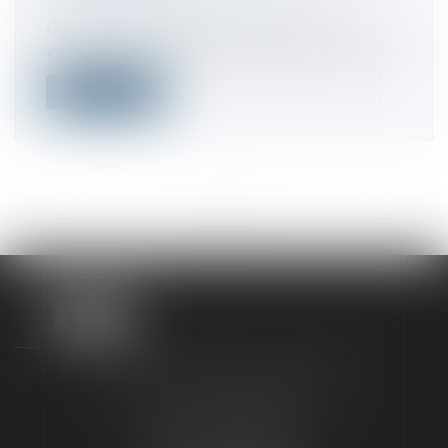
Droit fiscal
/
Fiscalité locale
Opacité structurelle empêchant une
vision claire des finances locales, manque...
Lire la suite
<<
<
...
2
3
4
5
6
7
8
...
>
>>
TAXLENS FONTAINEBLEAU
187 rue Grande
77300 FONTAINEBLEAU