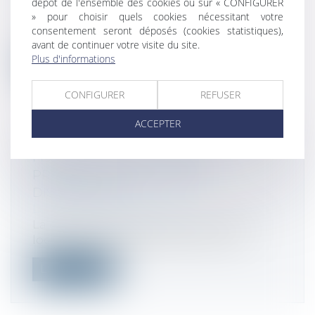
dépôt de l'ensemble des cookies ou sur « CONFIGURER
Droit fiscal
/
Fiscalité locale
» pour choisir quels cookies nécessitant votre
Pour la détermination du résultat fiscal
consentement seront déposés (cookies statistiques),
imposable à l’impôt sur les bénéfice...
avant de continuer votre visite du site.
Plus d'informations
Lire la suite
CONFIGURER
REFUSER
ACCEPTER
FISCALITÉ LOCALE : LA DGCL
PRÉSENTE LES NOUVELLES
DISPOSITIONS
Droit fiscal
/
Fiscalité locale
La direction générale des collectivités
locales (DGCL) détaille dans sa note...
Lire la suite