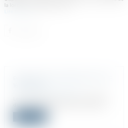
la loi de finances pour 2025...
Lire la suite
PAIEMENT DES ACOMPTES DE CET LE
16 JUIN 2025
Droit fiscal
/
Fiscalité locale
Les entreprises peuvent être redevables
d’un acompte de cotisation foncière d...
Lire la suite