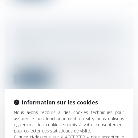
DÉPÔT DES DÉCLARATIONS POUR LA
CFE ET LE SOLDE DE CVAE POUR LE 3
MAI 2024
Droit fiscal
/
Fiscalité locale
Les professionnels ont jusqu’au 3 mai
2024 pour déposer leur déclaration 1447...
Lire la suite
Information sur les cookies
Nous avons recours à des cookies techniques pour
assurer le bon fonctionnement du site, nous utilisons
MODIFICATION DU TAUX DE LA TAXE
également des cookies soumis à votre consentement
ADDITIONNELLE À LA CCI
pour collecter des statistiques de visite.
Droit fiscal
/
Fiscalité locale
Cliquez ci-dessous sur « ACCEPTER » pour accepter le