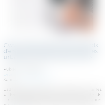
CVAE : Revalorisation des plafonds
d’exonération de CVAE dans zones
urbaines en difficulté pour 2023
Publié le :
12/03/2024
Droit fiscal
/
Fiscalité locale
Source :
www.legifiscal.fr
L’administration fiscale vient de mettre à jour les
plafonds applicables pour la CVAE due au titre de
l’année 2023 afin de bénéficier de l’exonération
pour les établissements situés dans certaines ...