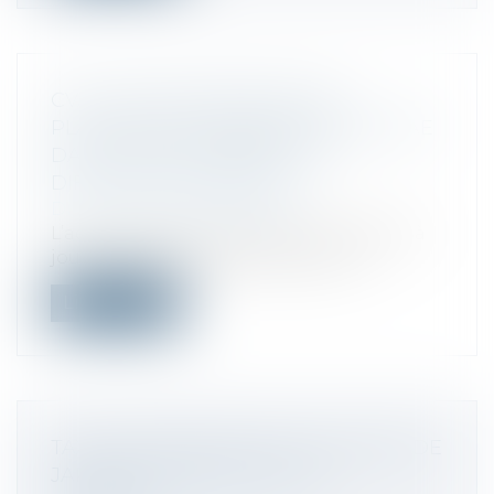
CVAE : REVALORISATION DES
PLAFONDS D’EXONÉRATION DE CVAE
DANS ZONES URBAINES EN
DIFFICULTÉ POUR 2023
Droit fiscal
/
Fiscalité locale
L’administration fiscale vient de mettre à
jour les plafonds applicables pour...
Lire la suite
TAXE D'AMÉNAGEMENT (TAXE ABRI DE
JARDIN) : MONTANT 2024 ET