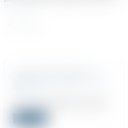
Lire la suite
N’OUBLIEZ PAS DE PAYER VOS
ACOMPTES DE CET POUR LE 17 JUIN
2024 !
Droit fiscal
/
Fiscalité locale
Les entreprises peuvent être redevables
d’un acompte de cotisation foncière d...
Lire la suite