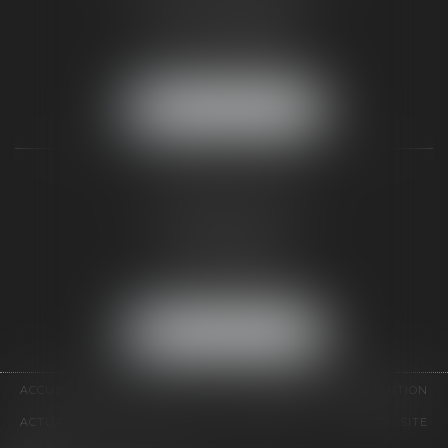
77300 FONTAINEBLEAU
Tél :
01 64 22 82 71
Fax :
01 64 23 01 59
NOUS LOCALISER
TAXLENS PARIS
31 rue de Penthièvre
75008 PARIS
Tél :
01 47 23 41 00
Fax :
01 64 23 01 59
NOUS LOCALISER
ACCUEIL
CABINET
ÉQUIPE
DOMAINES D'INTERVENTION
ACTUALITÉS
CONTACT
HONORAIRES
PLAN DU SITE