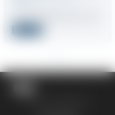
PAIEMENT
Droit fiscal
/
Fiscalité locale
La taxe d'aménagement, communément
surnommée « taxe abri de jardin », est un...
Lire la suite
<<
<
...
9
10
11
12
13
14
15
...
>
>>
TAXLENS FONTAINEBLEAU
187 rue Grande