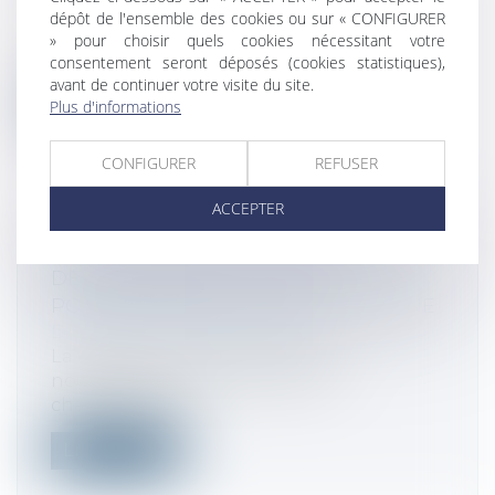
L’administration fiscale vient de
dépôt de l'ensemble des cookies ou sur « CONFIGURER
commenter l’ajustement des taxes
» pour choisir quels cookies nécessitant votre
additionne...
consentement seront déposés (cookies statistiques),
avant de continuer votre visite du site.
Lire la suite
Plus d'informations
CONFIGURER
REFUSER
ACCEPTER
TAXE FONCIÈRE : LA DÉCLARATION
DES CHANGEMENTS DOIT, SI
POSSIBLE, ÊTRE SOUSCRITE EN LIGNE
Droit fiscal
/
Fiscalité locale
La déclaration des constructions
nouvelles et de certains autres
changements...
Lire la suite