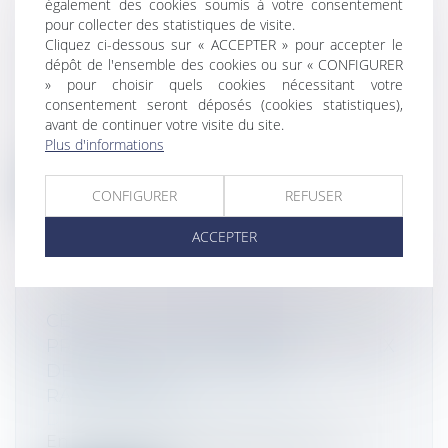
également des cookies soumis à votre consentement
pour collecter des statistiques de visite.
PLUS-VALUES IMMOBILIÈRES : LES
Cliquez ci-dessous sur « ACCEPTER » pour accepter le
NON-RÉSIDENTS RESTENT CHOYÉS EN
dépôt de l'ensemble des cookies ou sur « CONFIGURER
2025
» pour choisir quels cookies nécessitant votre
consentement seront déposés (cookies statistiques),
Droit fiscal
/
Fiscalité immobilière
avant de continuer votre visite du site.
Les personnes qui se sont expatriées ou
Plus d'informations
qui pensent s’installer à l’étranger...
Lire la suite
CONFIGURER
REFUSER
ACCEPTER
CESSION D’UNE RÉSIDENCE
PRINCIPALE ET AJUSTEMENT DU PRIX
DE VENTE DANS UN DÉLAI
RAISONNABLE
Droit fiscal
/
Fiscalité immobilière
En instance de divorce, Mme A. et M. C.,