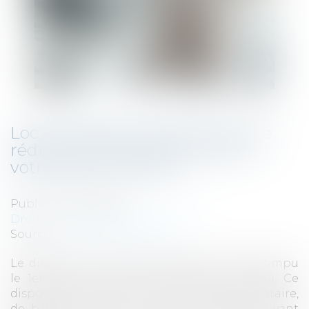
Loc’Avantages : bénéficiez d’une
réduction d’impôt en mettant
votre bien en location
Publié le :
28/02/2025
Droit fiscal
/
Fiscalité immobilière
Source :
www.service-public.fr
Le dispositif Loc’Avantages avait été interrompu
le 1er janvier 2025. Il est désormais rétabli. Ce
dispositif vous permet, en tant que propriétaire,
de bénéficier d’une réduction d’impôt pouvant