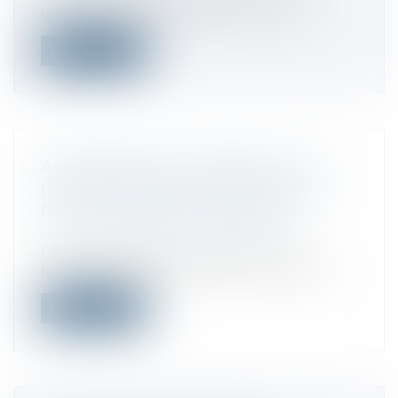
ont cédé le 20 janvier 2017 un bien...
Lire la suite
AMÉNAGEMENT CONFIRMÉ DE LA
HAUSSE DES DROITS DE MUTATION
POUR LES PRIMO-ACCÉDANTS
Droit fiscal
/
Fiscalité immobilière
Lors de l'examen du projet de loi de
finances pour 2025, le Sénat a voté vend...
Lire la suite