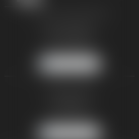
TAXLENS FONTAINEBLEAU
187 rue Grande
77300 FONTAINEBLEAU
Tél :
01 64 22 82 71
Fax :
01 64 23 01 59
NOUS LOCALISER
TAXLENS PARIS
31 rue de Penthièvre
75008 PARIS
Tél :
01 47 23 41 00
Fax :
01 64 23 01 59
NOUS LOCALISER