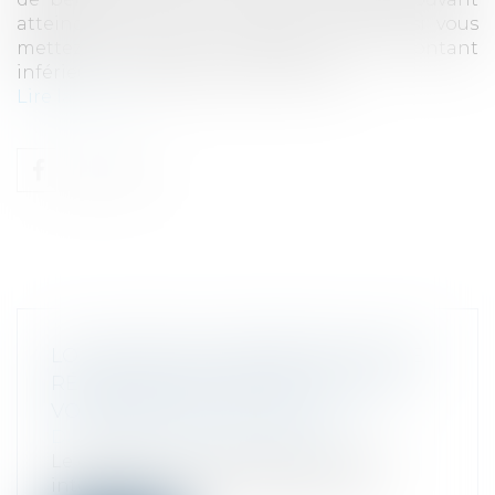
atteindre 65 % de vos revenus locatifs si vous
mettez en location votre bien à un montant
inférieur aux loyers du marché local...
Lire la suite
LOC’AVANTAGES : BÉNÉFICIEZ D’UNE
RÉDUCTION D’IMPÔT EN METTANT
VOTRE BIEN EN LOCATION
Droit fiscal
/
Fiscalité immobilière
Le dispositif Loc’Avantages avait été
interrompu le 1er janvier 2025. Il est...