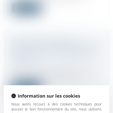
Lire la suite
RÉFORME ANTI-AIRBNB : QUE
PEUVENT FAIRE LES BAILLEURS POUR
S'Y PRÉPARER ? | L'IMMOBILIER PAR
SELOGER
Droit fiscal
/
Fiscalité immobilière
La loi Anti-Airbnb, qui prévoit notamment
un durcissement de la fiscalité et...
Lire la suite
Information sur les cookies
Nous avons recours à des cookies techniques pour
assurer le bon fonctionnement du site, nous utilisons