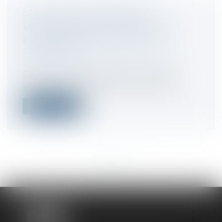
PLUS-VALUES DE CESSIONS
MOBILIÈRES RÉALISÉES PAR UN
COUPLE MARIÉ OU PACSÉ : DES
PRÉCISIONS
Droit fiscal
/
Fiscalité immobilière
Dans un rescrit publié le 14 novembre
2024, l’Administration fiscale est venu...
Lire la suite
<<
<
...
3
4
5
6
7
8
9
...
>
>>