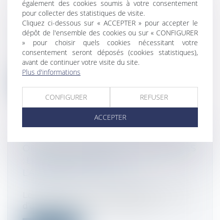
également des cookies soumis à votre consentement
pour collecter des statistiques de visite.
TAUX DE TVA : UNE NOUVELLE
Cliquez ci-dessous sur « ACCEPTER » pour accepter le
DIRECTIVE EUROPÉENNE
dépôt de l'ensemble des cookies ou sur « CONFIGURER
Droit fiscal
» pour choisir quels cookies nécessitant votre
consentement seront déposés (cookies statistiques),
Publiée au Journal officiel de l’Union
avant de continuer votre visite du site.
européenne le 6 avril 2022, la directi...
Plus d'informations
Lire la suite
CONFIGURER
REFUSER
ACCEPTER
OBLIGATION AU PASSIF DES ASSOCIÉS
: LES PRÉCISIONS DE
L’ADMINISTRATION FISCALE
Droit fiscal
Les règles de responsabilité des associés
d’une société vis-à-vis des dettes...