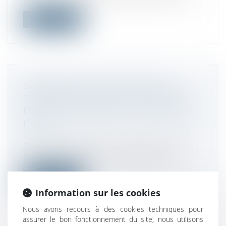
Lire la suite
SANS LIMITE, LE CUMUL D’UNE
SANCTION FISCALE ET D’UNE PEINE
DE PRISON SE HEURTE AU DROIT DE
L’UE
Droit fiscal
Saisie d’une question préjudicielle par la
Cour de cassation, la CJUE considè...
Lire la suite
Information sur les cookies
Nous avons recours à des cookies techniques pour
assurer le bon fonctionnement du site, nous utilisons