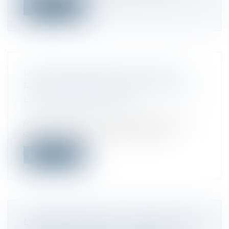
Lire la suite
RÉGIME DES VENTES À DISTANCE :
RÉGULARISATION D’ERREURS AVANT
LE 30 SEPTEMBRE 2022
Droit fiscal
Avec la réforme du régime des ventes à
distance depuis le 1er juillet 2021, u...
Lire la suite
L'IMPORTANCE DE LA TVA COLLECTÉE