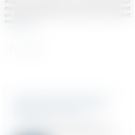
mise en œuvre de la majoration pour
manquement délibéré implique non seulement
un élément matériel mais surtout un élément
intentionnel...
Lire la suite
MARCHAND DE BIENS, INTENTION
SPÉCULATIVE ET LOCATION NON
AVÉRÉE DANS LES FAITS
Droit fiscal
La caractérisation d'une opération de
marchand de biens est subordonnée à la...