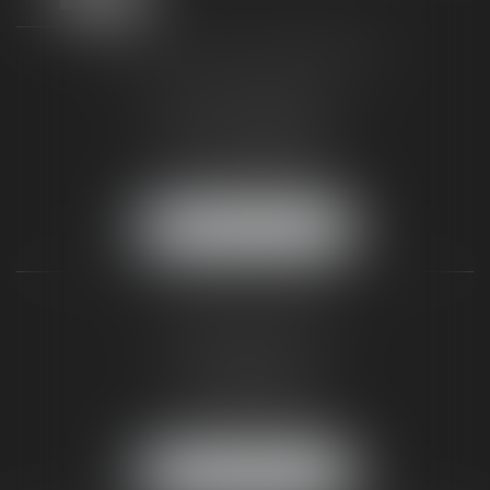
TAXLENS FONTAINEBLEAU
187 rue Grande
77300 FONTAINEBLEAU
Tél :
01 64 22 82 71
Fax :
01 64 23 01 59
NOUS LOCALISER
TAXLENS PARIS
31 rue de Penthièvre
75008 PARIS
Tél :
01 47 23 41 00
Fax :
01 64 23 01 59
NOUS LOCALISER