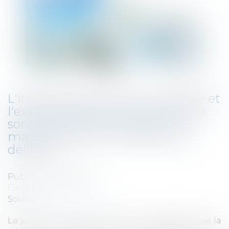
L'importance de la TVA collectée et
l'expertise de la société contrôlée
sont insuffisantes à justifier la
majoration pour manquement
délibéré
Publié le :
01/06/2022
Droit fiscal
Source :
fiscalonline.com
La juridiction administrative nous rappelle que la