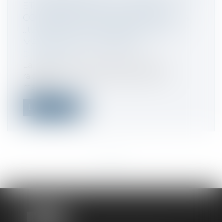
ET L'EXPERTISE DE LA SOCIÉTÉ
CONTRÔLÉE SONT INSUFFISANTES À
JUSTIFIER LA MAJORATION POUR
MANQUEMENT DÉLIBÉRÉ
Droit fiscal
La juridiction administrative nous
rappelle que la mise en œuvre de la
majora...
Lire la suite
<<
<
...
2
3
4
5
6
7
8
...
>
>>