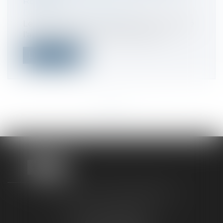
REFUSÉ
Droit de la consommation
Le tribunal administratif de Paris a rejeté
l'appel de Wish. Le site marchand...
Lire la suite
<<
<
...
5
6
7
8
9
10
11
...
>
>>
TAXLENS FONTAINEBLEAU
187 rue Grande