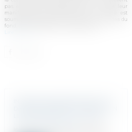
pas en vertu des dispositions de ce code, leur
manifestation de volonté, dont la réalité est
soumise à l’appréciation souveraine des juges du
fond, doit être dépourvue d’équivoque...
Lire la suite
INFORMATION PRÉCONTRACTUELLE
DANS LES CONTRATS À DISTANCE : UN
LIEN HYPERTEXTE PEUT SUFFIRE !
Droit de la consommation
Invalidant la position de la DGCCRF, le