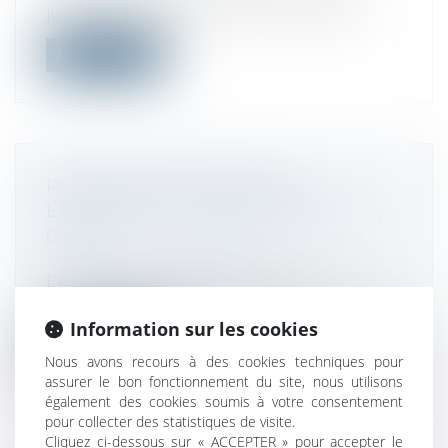
juge administratif estime qu'un profe...
Lire la suite
PRÊTS LIBELLÉS EN DEVISE
ÉTRANGÈRE : DERNIER AVIS DE LA
CJUE
Droit de la consommation
En cas d’invalidité du contrat et
d’impossibilité de rétablir la situation an...
Information sur les cookies
Lire la suite
Nous avons recours à des cookies techniques pour
assurer le bon fonctionnement du site, nous utilisons
également des cookies soumis à votre consentement
pour collecter des statistiques de visite.
Cliquez ci-dessous sur « ACCEPTER » pour accepter le