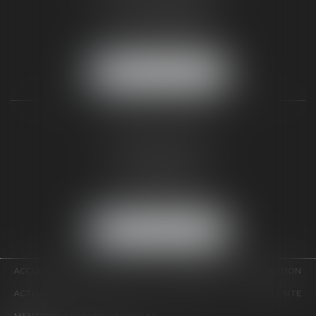
77300 FONTAINEBLEAU
Tél :
01 64 22 82 71
Fax :
01 64 23 01 59
NOUS LOCALISER
TAXLENS PARIS
31 rue de Penthièvre
75008 PARIS
Tél :
01 47 23 41 00
Fax :
01 64 23 01 59
NOUS LOCALISER
ACCUEIL
CABINET
ÉQUIPE
DOMAINES D'INTERVENTION
ACTUALITÉS
CONTACT
HONORAIRES
PLAN DU SITE