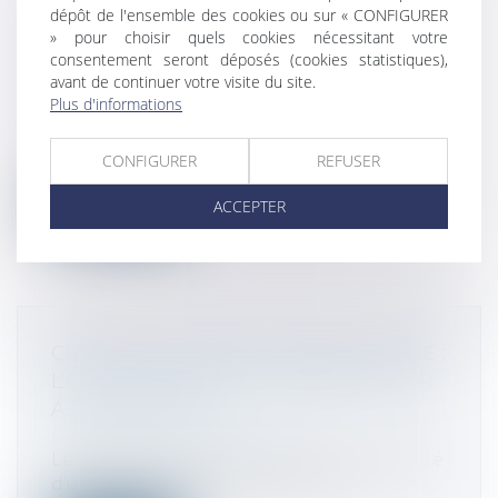
dépôt de l'ensemble des cookies ou sur « CONFIGURER
ACTES DE COMMERCE ET
» pour choisir quels cookies nécessitant votre
PROTECTION DU CONSOMMATEUR :
consentement seront déposés (cookies statistiques),
avant de continuer votre visite du site.
APPRÉCIATION SOUVERAINE
Plus d'informations
Droit de la consommation
Si les parties sont libres, sauf disposition
CONFIGURER
REFUSER
contraire de la loi, de soumettr...
ACCEPTER
Lire la suite
CLAUSE DE MÉDIATION OBLIGATOIRE :
L’OFFICE DU JUGE À L’ÉPREUVE D’UN
ABUS PRÉSUMÉ
Droit de la consommation
Le juge doit examiner d’office la régularité
d’une clause contraignant le con...