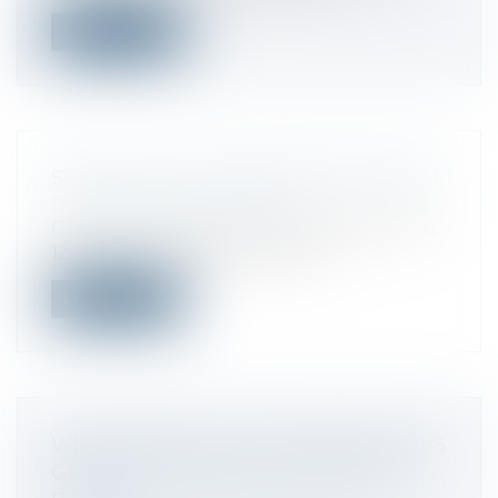
Lire la suite
SOLDES : NE VOUS FAITES PAS AVOIR !
Droit de la consommation
Cette année, les soldes d’hiver ont lieu du
12 janvier au 8 février 2022. Dur...
Lire la suite
WISH RESTE EXCLU DES RECHERCHES
GOOGLE EN FRANCE, L’APPEL EST