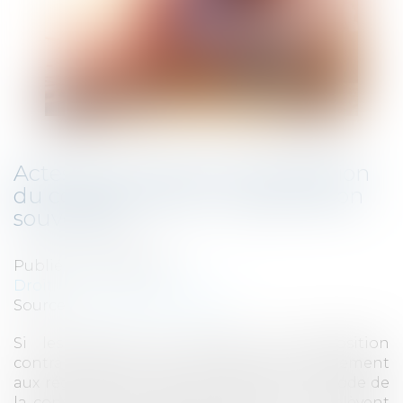
Actes de commerce et protection
du consommateur : appréciation
souveraine
Publié le :
07/04/2022
Droit de la consommation
Source :
www.actu-juridique.fr
Si les parties sont libres, sauf disposition
contraire de la loi, de soumettre volontairement
aux régimes de protection définis par le Code de
la consommation des contrats qui n’en relèvent