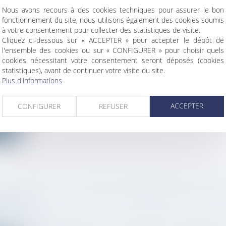
Nous avons recours à des cookies techniques pour assurer le bon
fonctionnement du site, nous utilisons également des cookies soumis
à votre consentement pour collecter des statistiques de visite.
Cliquez ci-dessous sur « ACCEPTER » pour accepter le dépôt de
S DE LOCATION AVEC OPTION D’ACHAT : F
l'ensemble des cookies ou sur « CONFIGURER » pour choisir quels
LAUSES ABUSIVES ET L’INFORMAT
cookies nécessitant votre consentement seront déposés (cookies
statistiques), avant de continuer votre visite du site.
MATEUR
Plus d'informations
a consommation
uérir une voiture neuve, un téléphone o
ACCEPTER
CONFIGURER
REFUSER
ager, la...
ite
TÉ LOCALE : LA DGCL PRÉSENTE LES N
TIONS
/
Fiscalité locale